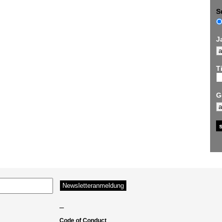
S
J
Ti
G
–
Code of Conduct