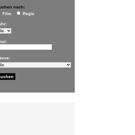
uchen nach:
Film
Regie
ahr:
tel:
enre: