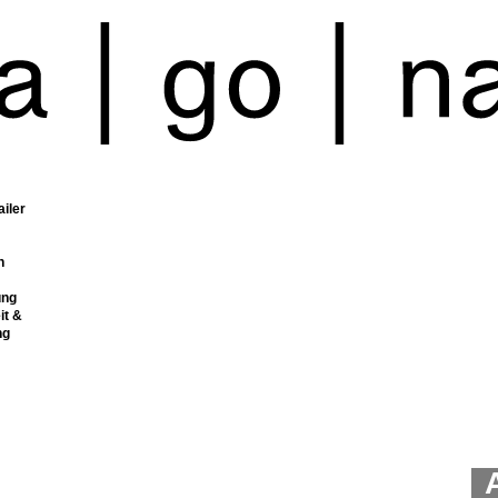
ailer
n
ung
it &
ng