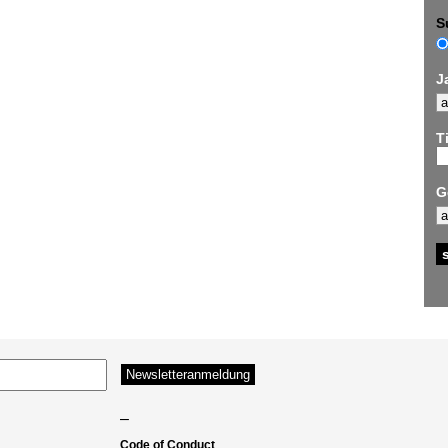
S
J
Ti
G
–
Code of Conduct