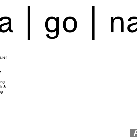
ailer
n
ung
it &
ng