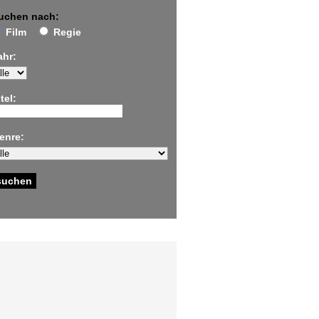
uchen nach:
Film
Regie
ahr:
tel:
enre: