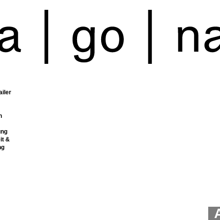
ailer
n
ung
it &
ng