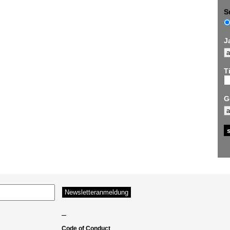
S
J
Ti
G
–
Code of Conduct