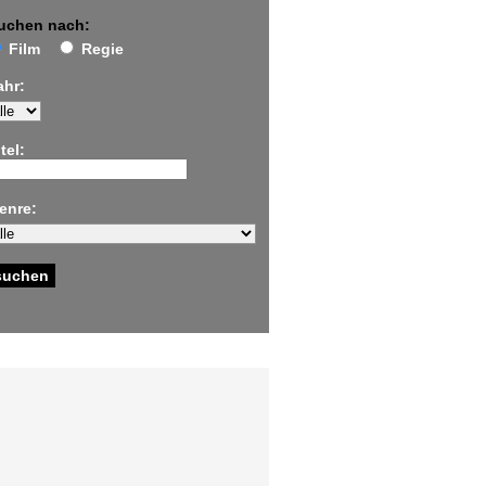
uchen nach:
Film
Regie
ahr:
tel:
enre: