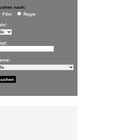
uchen nach:
Film
Regie
ahr:
tel:
enre: