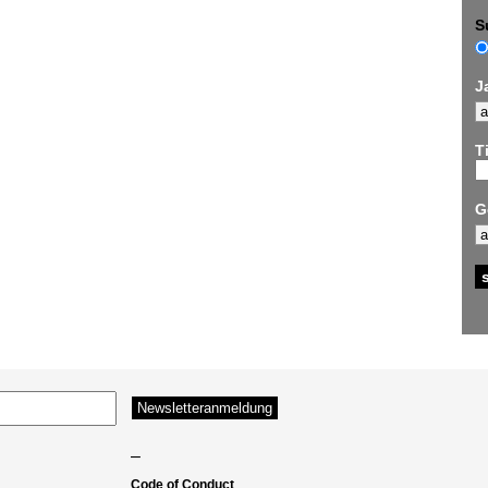
S
J
Ti
G
–
Code of Conduct