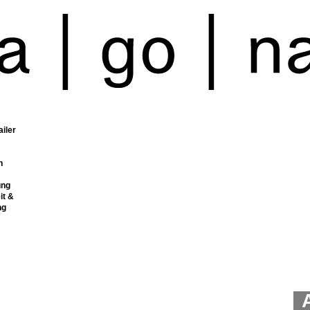
ailer
n
ung
it &
ng