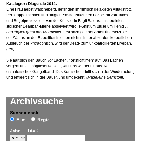
Katalogtext Diagonale 2014:
Eine Frau nebst Wäscheberg, gefangen im filmisch getakteten Alltagstrott.
Per Klappe markiert und dirigiert Sasha Pirker den Fortschritt von Takes
und Bügelprozess, der von der Künstlerin Birgit Baldasti mit routiniert
stoischer Deadpan-Miene absolviert wird: T-Shirt um Bluse um Hemd
…
und täglich grüßt das Murmeltier
. Erst nach getaner Arbeit übersetzt sich
der Wahnsinn der Repetition in einen nicht minder absurden körperlichen
Ausbruch der Protagonistin, wird der Dead- zum unkontrollierten Livepan.
(red)
Sie hält sich den Bauch vor Lachen, hört nicht mehr auf. Das Lachen
vergeht uns – möglicherweise –, wirft uns wieder hinaus. Kein
erzählerisches Gängelband. Das Komische erfüllt sich in der Wiederholung
und entleert sich in der Dauer, und umgekehrt.
(Madeleine Bernstorff)
Archivsuche
Suchen nach:
Film
Regie
Titel:
Jahr: