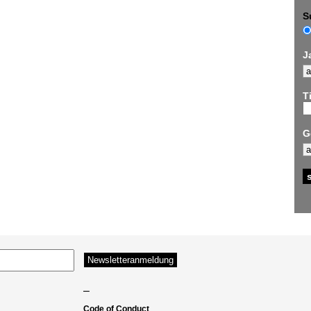
S
J
Ti
G
–
Code of Conduct