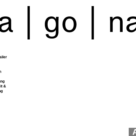
ailer
n
ung
it &
ng