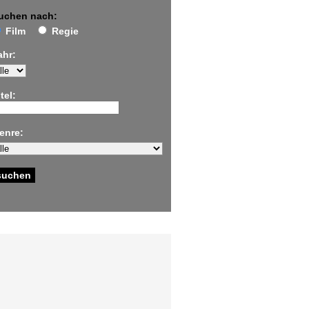
uchen nach:
Film
Regie
ahr:
tel:
enre: