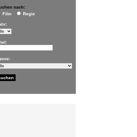
uchen nach:
Film
Regie
ahr:
tel:
enre: