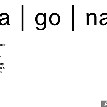
ailer
n
ung
it &
ng