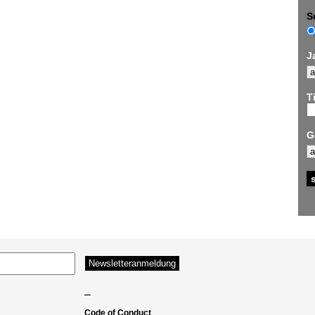
S
J
Ti
G
–
Code of Conduct