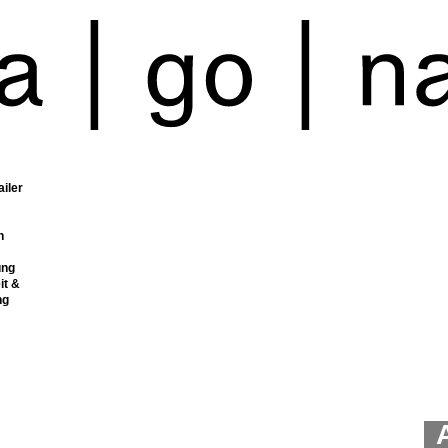
ailer
n
ung
it &
ng