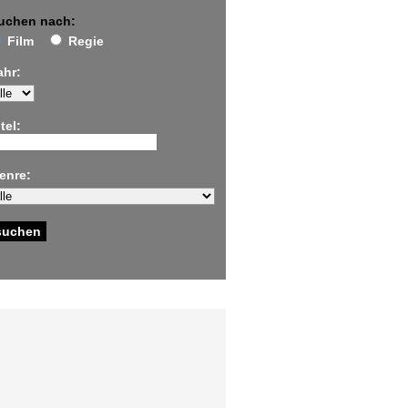
uchen nach:
Film
Regie
ahr:
tel:
enre: