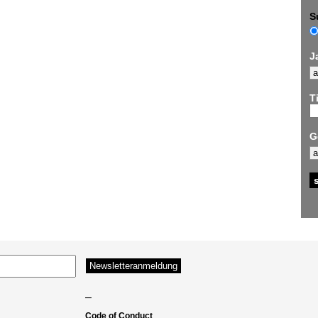
S
J
Ti
G
–
Code of Conduct