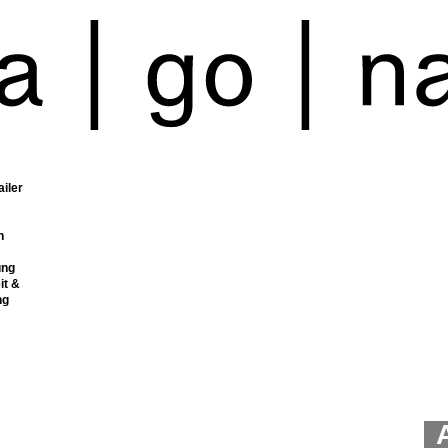
ailer
n
ung
it &
ng