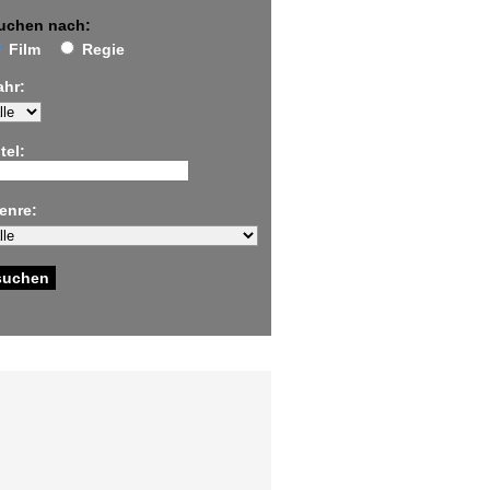
uchen nach:
Film
Regie
ahr:
tel:
enre: