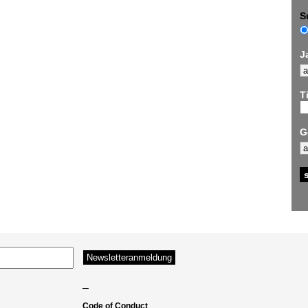
S
J
Ti
G
–
Code of Conduct