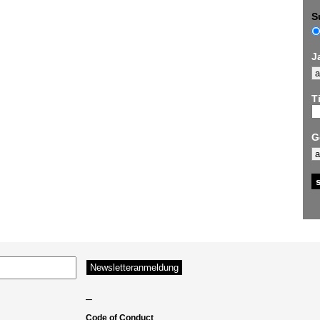
S
J
Ti
G
–
Code of Conduct