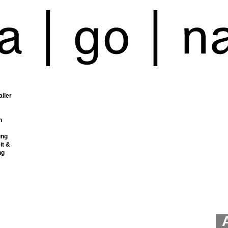
ailer
n
ung
it &
ng