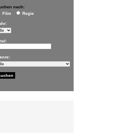
uchen nach:
Film
Regie
ahr:
tel:
enre: