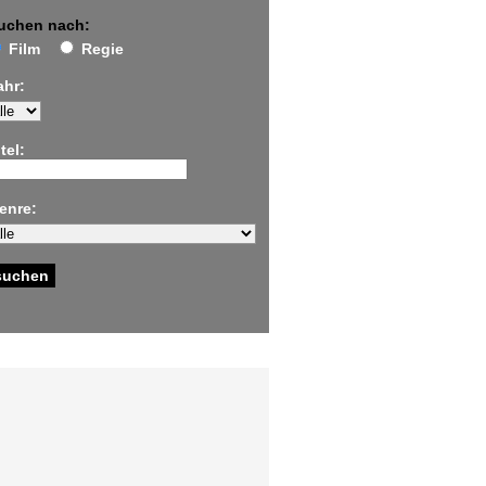
uchen nach:
Film
Regie
ahr:
tel:
enre: