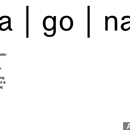
ailer
n
ung
it &
ng