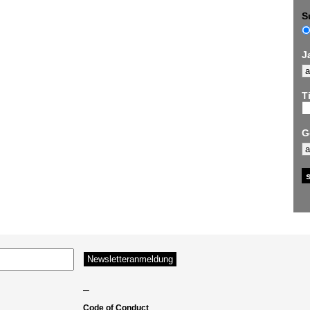
S
J
Ti
G
–
Code of Conduct