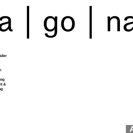
ailer
n
ung
it &
ng