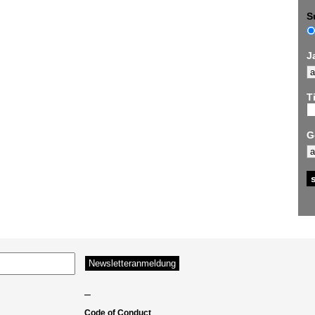
S
J
Ti
G
–
Code of Conduct