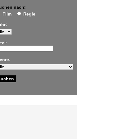
uchen nach:
Film
Regie
ahr:
tel:
enre: