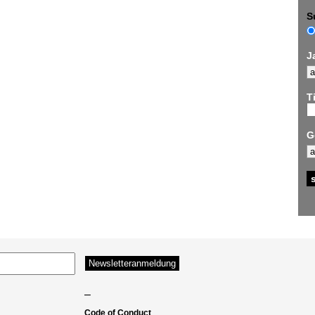
S
J
Ti
G
–
Code of Conduct