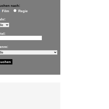
uchen nach:
Film
Regie
ahr:
tel:
enre: