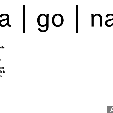
ailer
n
ung
it &
ng