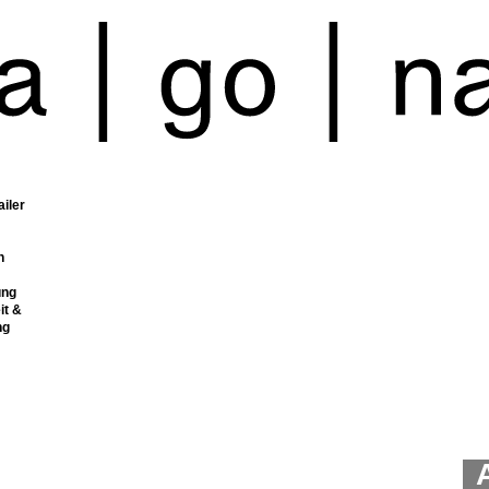
ailer
n
ung
it &
ng