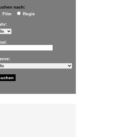
uchen nach:
Film
Regie
ahr:
tel:
enre: