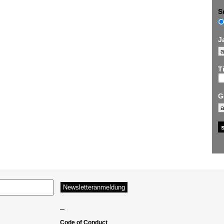
S
J
Ti
G
–
Code of Conduct