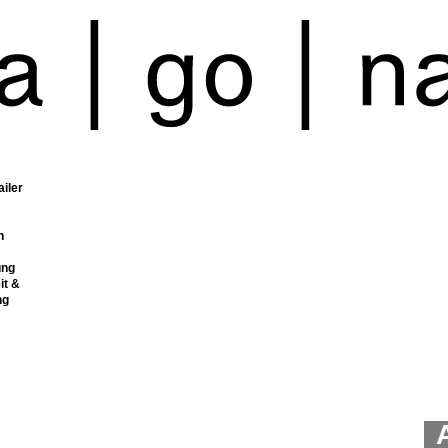
ailer
n
ung
it &
ng