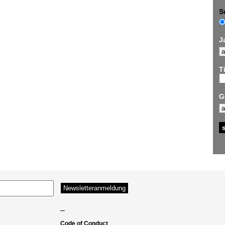
S
J
Ti
G
–
Code of Conduct