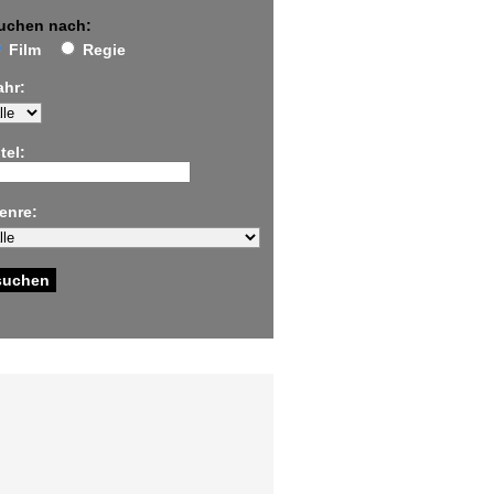
uchen nach:
Film
Regie
ahr:
tel:
enre: