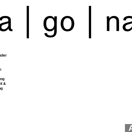
ailer
n
ung
it &
ng