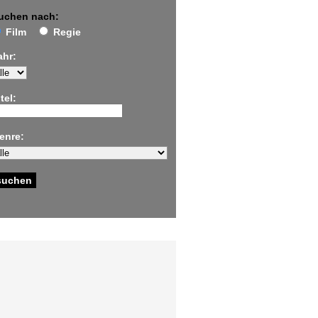
uchen nach:
Film
Regie
ahr:
tel:
enre: