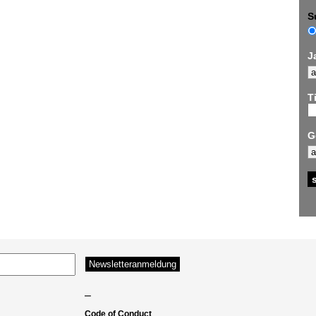
S
J
Ti
G
–
Code of Conduct