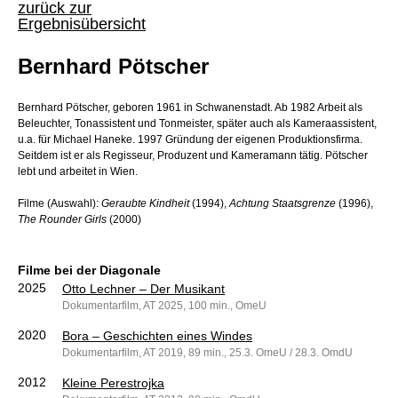
zurück zur
Ergebnisübersicht
Bernhard Pötscher
Bernhard Pötscher, geboren 1961 in Schwanenstadt. Ab 1982 Arbeit als
Beleuchter, Tonassistent und Tonmeister, später auch als Kameraassistent,
u.a. für Michael Haneke. 1997 Gründung der eigenen Produktionsfirma.
Seitdem ist er als Regisseur, Produzent und Kameramann tätig. Pötscher
lebt und arbeitet in Wien.
Filme (Auswahl):
Geraubte Kindheit
(1994),
Achtung Staatsgrenze
(1996),
The Rounder Girls
(2000)
Filme bei der Diagonale
2025
Otto Lechner – Der Musikant
Dokumentarfilm, AT 2025, 100 min., OmeU
2020
Bora – Geschichten eines Windes
Dokumentarfilm, AT 2019, 89 min., 25.3. OmeU / 28.3. OmdU
2012
Kleine Perestrojka