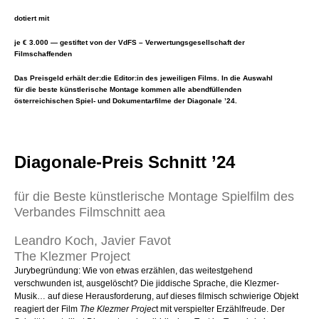
dotiert mit
je € 3.000 — gestiftet von der VdFS – Verwertungsgesellschaft der
Filmschaffenden
Das Preisgeld erhält der:die Editor:in des jeweiligen Films. In die Auswahl
für die beste künstlerische Montage kommen alle abendfüllenden
österreichischen Spiel- und Dokumentarfilme der Diagonale ’24.
Diagonale-Preis Schnitt ’24
für die Beste künstlerische Montage Spielfilm des
Verbandes Filmschnitt aea
Leandro Koch, Javier Favot
The Klezmer Project
Jurybegründung: Wie von etwas erzählen, das weitestgehend
verschwunden ist, ausgelöscht? Die jiddische Sprache, die Klezmer-
Musik… auf diese Herausforderung, auf dieses filmisch schwierige Objekt
reagiert der Film
The Klezmer Projec
t mit verspielter Erzählfreude. Der