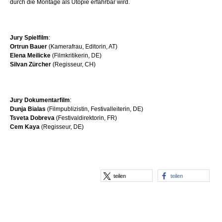
durch die Montage als Utopie erfahrbar wird.
Jury Spielfilm
:
Ortrun Bauer
(Kamerafrau, Editorin, AT)
Elena Meilicke
(Filmkritikerin, DE)
Silvan Z
ü
rcher
(Regisseur, CH)
Jury Dokumentarfilm
:
Dunja Bialas
(Filmpublizistin, Festivalleiterin, DE)
Tsveta Dobreva
(Festivaldirektorin, FR)
Cem Kaya
(Regisseur, DE)
teilen
teilen