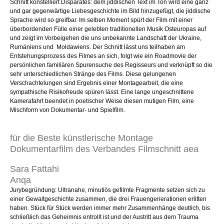
Schnitt konstelliert Disparates: dem jiddischen Text im Ton wird eine ganz
und gar gegenwärtige Liebesgeschichte im Bild hinzugefügt, die jiddische
Sprache wird so greifbar. Im selben Moment spürt der Film mit einer
überbordenden Fülle einer gelebten traditionellen Musik Osteuropas auf
und zeigt im Vorbeigehen die uns unbekannte Landschaft der Ukraine,
Rumäniens und Moldawiens. Der Schnitt lässt uns teilhaben am
Entstehungsprozess des Filmes an sich, folgt wie ein Roadmovie der
persönlichen familiären Spurensuche des Regisseurs und verknüpft so die
sehr unterschiedlichen Stränge des Films. Diese gelungenen
Verschachtelungen sind Ergebnis einer Montagearbeit, die eine
sympathische Risikofreude spüren lässt. Eine lange ungeschnittene
Kamerafahrt beendet in poetischer Weise diesen mutigen Film, eine
Mischform von Dokumentar- und Spielfilm.
für die Beste künstlerische Montage
Dokumentarfilm des Verbandes Filmschnitt aea
Sara Fattahi
Anqa
Jurybegründung: Ultranahe, minutiös gefilmte Fragmente setzen sich zu
einer Gewaltgeschichte zusammen, die drei Frauengenerationen erlitten
haben. Stück für Stück werden immer mehr Zusammenhänge deutlich, bis
schließlich das Geheimnis entrollt ist und der Austritt aus dem Trauma