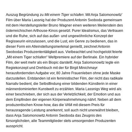
Auszug Begründung zu
Mit einem Tiger schlafen
: Mit Anja Salomonowitz’
Film über Maria Lassnig hat der Produzent Antonin Svoboda gemeinsam
mit dem Herstellungsleiter Bruno Wagner einen weiteren Meilenstein des
österreichischen Arthouse-Kinos gesetzt. Purer Idealismus, das Vertrauen
und die Ruhe, sich auf das außer- und ungewöhnliche Konzept der
Regisseurin einzulassen, und die Lust, ein Genre zu bedienen, das in
dieser Form ein Alleinstellungsmerkmal genießt, zeichnet Antonin
Swobodas Produzententätigkeit aus. Vielbeachtet und hochgelobt feierte
„Mit einem Tiger schlafen“ Weltpremiere auf der Berlinale. Ein hybrider
Film, der weit mehr als ein Biopic darstellt. Anja Salomonowitz legte ein
Regiekonzept und Drehbuch mit der für Birgit Minichmayr
herausfordernden Aufgabe vor, 80 Jahre Frauenleben ohne jede Maske
darzustellen. Entstanden ist ein feministischer Film, der nicht das radikale
Narrativ bedient, die Selbstfindung einer bildenden Künstlerin in einer
männerdominierten Kunstwelt zu erzählen. Maria Lassnigs Weg wird als
einer beschrieben, der sich aus der Verletzlichkeit, der Emotion und aus
dem Empfinden der eigenen Körperwahrnehmung nährt. Neben all dem
produzentischen Know-how, das die VAM mit diesem Preis für
herausragende Leistung anerkennt, soll auch nicht unerwähnt bleiben,
dass Anja Salomonowitz Antonin Swoboda das Zeugnis des
fürsorglichsten, alle Teammitglieder stets umsorgenden Produzenten
ausspricht.