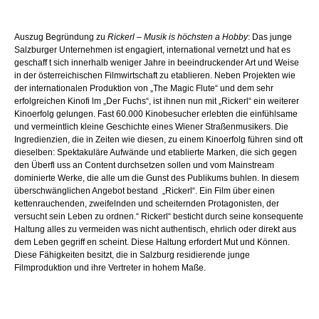
Auszug Begründung zu
Rickerl – Musik is höchsten a Hobby
: Das junge
Salzburger Unternehmen ist engagiert, international vernetzt und hat es
geschaff t sich innerhalb weniger Jahre in beeindruckender Art und Weise
in der österreichischen Filmwirtschaft zu etablieren. Neben Projekten wie
der internationalen Produktion von „The Magic Flute“ und dem sehr
erfolgreichen Kinofi lm „Der Fuchs“, ist ihnen nun mit „Rickerl“ ein weiterer
Kinoerfolg gelungen. Fast 60.000 Kinobesucher erlebten die einfühlsame
und vermeintlich kleine Geschichte eines Wiener Straßenmusikers. Die
Ingredienzien, die in Zeiten wie diesen, zu einem Kinoerfolg führen sind oft
dieselben: Spektakuläre Aufwände und etablierte Marken, die sich gegen
den Überfl uss an Content durchsetzen sollen und vom Mainstream
dominierte Werke, die alle um die Gunst des Publikums buhlen. In diesem
überschwänglichen Angebot bestand „Rickerl“. Ein Film über einen
kettenrauchenden, zweifelnden und scheiternden Protagonisten, der
versucht sein Leben zu ordnen.“ Rickerl“ besticht durch seine konsequente
Haltung alles zu vermeiden was nicht authentisch, ehrlich oder direkt aus
dem Leben gegriff en scheint. Diese Haltung erfordert Mut und Können.
Diese Fähigkeiten besitzt, die in Salzburg residierende junge
Filmproduktion und ihre Vertreter in hohem Maße.