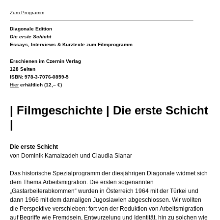
Zum Programm
Diagonale Edition
Die erste Schicht
Essays, Interviews & Kurztexte zum Filmprogramm
Erschienen im Czernin Verlag
128 Seiten
ISBN: 978-3-7076-0859-5
Hier
erhältlich (12,– €)
| Filmgeschichte | Die erste Schicht
|
Die erste Schicht
von Dominik Kamalzadeh und Claudia Slanar
Das historische Spezialprogramm der diesjährigen Diagonale widmet sich
dem Thema Arbeitsmigration. Die ersten sogenannten
„Gastarbeiterabkommen“ wurden in Österreich 1964 mit der Türkei und
dann 1966 mit dem damaligen Jugoslawien abgeschlossen. Wir wollten
die Perspektive verschieben: fort von der Reduktion von Arbeitsmigration
auf Begriffe wie Fremdsein, Entwurzelung und Identität, hin zu solchen wie