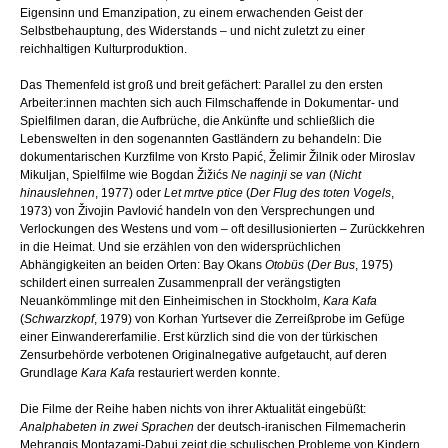
Eigensinn und Emanzipation, zu einem erwachenden Geist der
Selbstbehauptung, des Widerstands – und nicht zuletzt zu einer
reichhaltigen Kulturproduktion.
Das Themenfeld ist groß und breit gefächert: Parallel zu den ersten
Arbeiter:innen machten sich auch Filmschaffende in Dokumentar- und
Spielfilmen daran, die Aufbrüche, die Ankünfte und schließlich die
Lebenswelten in den sogenannten Gastländern zu behandeln: Die
dokumentarischen Kurzfilme von Krsto Papić, Želimir Žilnik oder Miroslav
Mikuljan, Spielfilme wie Bogdan Žižićs
Ne naginji se van
(
Nicht
hinauslehnen
, 1977) oder
Let mrtve ptice
(
Der Flug des toten Vogels
,
1973) von Živojin Pavlović handeln von den Versprechungen und
Verlockungen des Westens und vom – oft desillusionierten – Zurückkehren
in die Heimat. Und sie erzählen von den widersprüchlichen
Abhängigkeiten an beiden Orten: Bay Okans
Otobüs
(
Der Bus
, 1975)
schildert einen surrealen Zusammenprall der verängstigten
Neuankömmlinge mit den Einheimischen in Stockholm,
Kara Kafa
(
Schwarzkopf
, 1979) von Korhan Yurtsever die Zerreißprobe im Gefüge
einer Einwandererfamilie. Erst kürzlich sind die von der türkischen
Zensurbehörde verbotenen Originalnegative aufgetaucht, auf deren
Grundlage
Kara Kafa
restauriert werden konnte.
Die Filme der Reihe haben nichts von ihrer Aktualität eingebüßt:
Analphabeten in zwei Sprachen
der deutsch-iranischen Filmemacherin
Mehrangis Montazami-Dabui zeigt die schulischen Probleme von Kindern