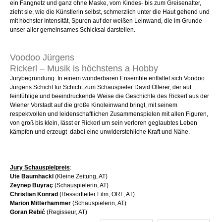
ein Fangnetz und ganz ohne Maske, vom Kindes- bis zum Greisenalter,
zieht sie, wie die Künstlerin selbst, schmerzlich unter die Haut gehend und
mit höchster Intensität, Spuren auf der weißen Leinwand, die im Grunde
unser aller gemeinsames Schicksal darstellen.
Voodoo Jürgens
Rickerl – Musik is höchstens a Hobby
Jurybegründung: In einem wunderbaren Ensemble entfaltet sich Voodoo
Jürgens Schicht für Schicht zum Schauspieler David Öllerer, der auf
feinfühlige und beeindruckende Weise die Geschichte des Rickerl aus der
Wiener Vorstadt auf die große Kinoleinwand bringt, mit seinem
respektvollen und leidenschaftlichen Zusammenspielen mit allen Figuren,
von groß bis klein, lässt er Rickerl um sein verloren geglaubtes Leben
kämpfen und erzeugt dabei eine unwiderstehliche Kraft und Nähe.
Jury Schauspielpreis
:
Ute Baumhackl
(Kleine Zeitung, AT)
Zeynep Buyraç
(Schauspielerin, AT)
Christian Konrad
(Ressortleiter Film, ORF, AT)
Marion Mitterhammer
(Schauspielerin, AT)
Goran Rebić
(Regisseur, AT)