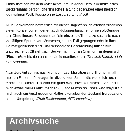
Einkaufsreisen mit dem Vater bestaunte. In derlei Details vermittelt sich
Beckermanns persönliche filmische Haltung gegenüber einer merklich
kleinteiligen Welt: Poesie ohne Leseanleitung.
(red)
Ruth Beckermann befreit sich mit dieser ungewöhnlich offenen Arbeit von
vielen Konventionen, denen auch dokumentarische Formen oft Genüge
tun. Ohne lineare Bewegung auf ein einzelnes Thema zu sucht sie nach
vielfältigen Spuren von Menschen, die ins Exil gegangen oder in ihrer
Heimat geblieben sind. Und selbst diese Beschreibung trifft es nur
unzureichend: Oft sieht sich Beckermann nur an Orten um, in denen sich
(Flucht-)Geschichten ganz beiläufig manifestieren.
(Dominik Kamalzadeh,
Der Standard)
Nazi-Zeit, Antisemitismus, Fremdenhass, Migration sind Themen in all
meinen Filmen – Passagen im diversesten Sinn –, die wollte ich noch
einmal reflektieren. Das war ein guter Weg, etwas abzuschließen und für
mich etwas Neues aufzumachen (...)
Those who go Those who stay
ist für
mich auch ein Ausdruck einer Ratlosigkeit über den Zustand Europas und
seiner Umgebung.
(Ruth Beckermann, AFC-Interview)
Archivsuche