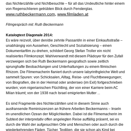
das Nichterzählte und Nichtbesuchte – für all das Undeutliche hinter einem
von Regenschlieren getrübten Blick durch Fensterglas.
,
www.ruthbeckermann.com
www.filmladen.at
Filmgespräch mit: Ruth Beckermann
Katalogtext Diagonale 2014:
Es wäre reizvoll, über den/die zehnte Passant/in in einer Einkaufsstraße –
unabhängig von Aussehen, Geschlecht und Sozialisierung – einen
Dokumentarfilm zu drehen, schildert Georg Stefan Troller ein nicht
realisiertes Filmkonzept. Wahlverwandt mit diesem Plädoyer für den Zufall
verzweigen sich bei Ruth Beckermann geografisch sowie zeitlich
sprunghafte Beobachtungen und Unterhaltungen zu einem filmischen
Rhizom. Die Filmemacherin flaniert durch unsere labyrinthgleiche Welt und
sammelt Spuren: von Schicksalen, Alltag, Reise- und Fluchtbewegungen;
von Biografien, die in der Heimat oder anderswo (im Exil) fortgeschrieben
wurden; vom nigerianischen Flüchtling, der von einer Karriere beim AC
Milan träumt; von der 1938 nach Israel emigrierten Mutter ...
Es sind Fragmente des Nichterzählten und in diesem Sinne auch
ausfransende Reminiszenzen an frühere Arbeiten Beckermanns – Inseln
im unendlichen Ozean der Möglichkeiten. Dabei ist die Filmemacherin im
Subtext der interpretativ offen angelegten Reise auffällig präsent, sei es
durch die Wahl der aufgesuchten Orte und Menschen oder auch durch die
wiederkehrenden Fäden, Tücher, Textilien, die sie schon als Kind bei