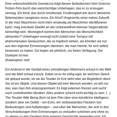
Eine unbeschreibliche Grandezza trägt diesen fantastischen Noir-Science-
Fiction-Film durch das vielschichtige Unbehagen, das er zu erzeugen
vermag. Ein Kind, das durch emotionale Trostlosigkeit wie durch steinerne
Betonwüsten navigieren muss. Ein Kind? Angesichts einer nahen Zukunft,
in der man Maschinen nicht mehr eindeutig als Maschinen identifizieren
kann, mag eventuell Zweifel an der Unbeseeltheit lebloser Gegenstände
berechtigt sein. Womöglich kommt den Menschen die Menschlichkeit
abhanden? Unbehagen erzeugt nicht zuletzt eine Tonspur mit
phänomenalen Geräuschen, die so haptisch wirken, als könnten sie nur
aus den eigenen Erinnerungen stammen, die man meinte, für sich selbst
besessen zu haben. Da liegen sie plötzlich, zur freien Verfügung. Die
Dystopie ist real.
(Katalogtext, red)
Ein Android in der Gestalt eines zehnjährigen Mädchens schaut in die Welt
und die Welt schaut zurück. Dabei ist es ihr völlig egal, für welchen Zweck
sie gebaut wurde, ob sie als Toaster im Eck steht oder als Begleiterin dient.
Sie ist ein Objekt. Und dieses Objekt will kein Mensch werden, es will nur
das, was man ihm einprogrammiert. Es folgt externen Reizen und sucht
nach vordefinierten Mustern. Alles andere scheint nicht wichtig zu sein. (...)
The Trouble With Being Born
ist kein Film über eine künstliche Intelligenz,
sondern über ein Gefäß – ein Echo, ein verblassendes Flackern von
Bedeutungen und Aufladungen – und über die Menschen, die sich in den
Verschränkungen ihrer Erinnerungen zu verlaufen scheinen und ohne es
zu ahnen zu den Geistern ihrer eigenen Geschichte geworden sind. Ich