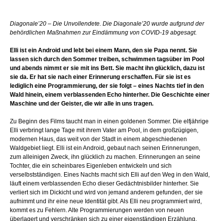
Diagonale’20 – Die Unvollendete. Die Diagonale’20 wurde aufgrund der
behördlichen Maßnahmen zur Eindämmung von COVID-19 abgesagt.
Elli ist ein Android und lebt bei einem Mann, den sie Papa nennt. Sie
lassen sich durch den Sommer treiben, schwimmen tagsüber im Pool
und abends nimmt er sie mit ins Bett. Sie macht ihn glücklich, dazu ist
sie da. Er hat sie nach einer Erinnerung erschaffen. Für sie ist es
lediglich eine Programmierung, der sie folgt – eines Nachts tief in den
Wald hinein, einem verblassenden Echo hinterher. Die Geschichte einer
Maschine und der Geister, die wir alle in uns tragen.
Zu Beginn des Films taucht man in einen goldenen Sommer. Die elfjährige
Elli verbringt lange Tage mit ihrem Vater am Pool, in dem großzügigen,
modernen Haus, das weit von der Stadt in einem abgeschiedenen
Waldgebiet liegt. Elli ist ein Android, gebaut nach seinen Erinnerungen,
zum alleinigen Zweck, ihn glücklich zu machen. Erinnerungen an seine
Tochter, die ein scheinbares Eigenleben entwickeln und sich
verselbstständigen. Eines Nachts macht sich Elli auf den Weg in den Wald,
läuft einem verblassenden Echo dieser Gedächtnisbilder hinterher. Sie
verliert sich im Dickicht und wird von jemand anderem gefunden, der sie
aufnimmt und ihr eine neue Identität gibt. Als Elli neu programmiert wird,
kommt es zu Fehlern. Alte Programmierungen werden von neuen
überlagert und verschränken sich zu einer eigenständigen Erzählung.