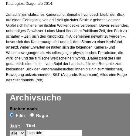
Katalogtext Diagonale 2014:
Zunächst ein statisches Kamerabild. Beinahe hypnotisch bleibt der Blick
auf einen Gebirgszug von artifiziell glazialer Struktur gebannt, dessen
Gipfel sich hinter einer dichten Wolkendecke verbergen. Davor: reißendes,
unbändiges Gewässer. Lukas Marxt lässt dem Publikum Zeit, den Blick zu
schärfen – Zeit, sich des Kinoblicks im Allgemeinen gewahr zu werden –,
bevor sich das Kameraauge löst und mit dem Strom zu einer Kreisfahrt
ansetzt. Wider Erwarten gestalten sich die folgenden Kamera- und
Wellenbewegungen als visuelles, ja gar physikalisches Paradoxon, die
wirkliche und die filmische Welt scheinen hybrid. „Dabei zieht der Film
gedanklich eine Linie – vom Sujet der Landschaft in der Romantik zum
kreisenden Blick der Panoramabesucher/ innen bis hin zum filmischen,
Bewegung aufzeichnenden Bild“ (Alejandro Bachmann). Alles eine Frage
des Standpunkts. (red)
Archivsuche
Suchen nach:
Film
Regie
Titel:
Jahr: