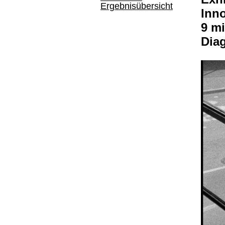
Ergebnisübersicht
Inno
9 m
Dia