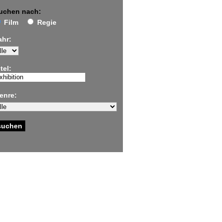
uchen nach:
Film
Regie
ahr:
tel:
enre: