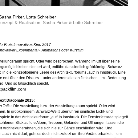
Sasha Pirker
,
Lotte Schreiber
onzept & Realisation: Sasha Pirker & Lotte Schreiber
e-Preis Innovatives Kino 2017
nnovativer Experimental-, Animations oder Kurzfilm
tellungsraum spricht. Oder wird besprochen. Während im Off über seine
ngsmöglichkeiten sinniert wird, entführt das sinnlich gröbkörnige Schwarz-
d in die konzeptionierte Leere des Architekturforums „aut“ in Innsbruck. Eine
ie erst über den Diskurs – unter anderem diesen filmischen – mit Bedeutung
ird. Und so tatsächlich spricht.
xpackfilm.com
ext Diagonale 2015:
n Talks
: Die Ausstellung bzw. der Ausstellungsraum spricht. Oder wird
en. In grobkörnigem Schwarz-Weiß überführen sinnliche Licht- und
spiele in das Architekturforum „aut“ in Innsbruck. Die Fensterfassade spiegelt
tohlenen Blick auf die Alpen, Treppen, Geländer und Öffnungen lassen die
er Architektur erahnen, die sich nie zur Gänze erschließen wird. Und
ch auch nicht darf, geht es doch nicht zuletzt um ihre Veränderbarkeit – um