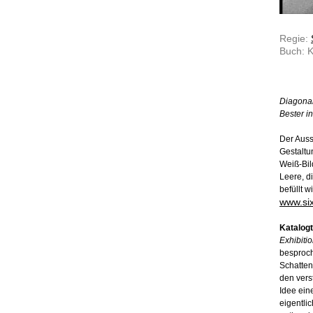
Regie:
Buch: K
Diagonal
Bester i
Der Auss
Gestaltu
Weiß-Bil
Leere, d
befüllt w
www.si
Katalogt
Exhibitio
besproch
Schatten
den vers
Idee ein
eigentli