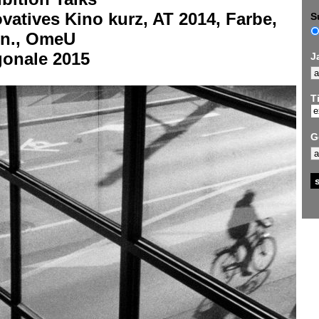
vatives Kino kurz, AT 2014, Farbe,
S
in., OmeU
gonale 2015
J
Ti
G