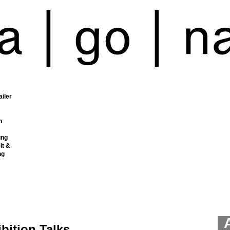
ailer
n
ung
it &
ng
bition Talks