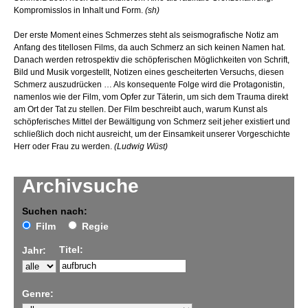
Kompromisslos in Inhalt und Form.
(sh)
Der erste Moment eines Schmerzes steht als seismografische Notiz am
Anfang des titellosen Films, da auch Schmerz an sich keinen Namen hat.
Danach werden retrospektiv die schöpferischen Möglichkeiten von Schrift,
Bild und Musik vorgestellt, Notizen eines gescheiterten Versuchs, diesen
Schmerz auszudrücken … Als konsequente Folge wird die Protagonistin,
namenlos wie der Film, vom Opfer zur Täterin, um sich dem Trauma direkt
am Ort der Tat zu stellen. Der Film beschreibt auch, warum Kunst als
schöpferisches Mittel der Bewältigung von Schmerz seit jeher existiert und
schließlich doch nicht ausreicht, um der Einsamkeit unserer Vorgeschichte
Herr oder Frau zu werden.
(Ludwig Wüst)
Archivsuche
Suchen nach:
Film
Regie
Titel:
Jahr:
Genre: