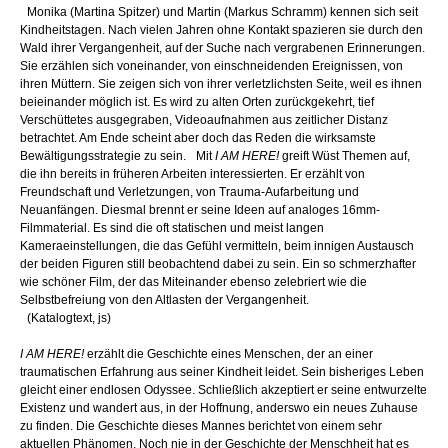
Monika (Martina Spitzer) und Martin (Markus Schramm) kennen sich seit
Kindheitstagen. Nach vielen Jahren ohne Kontakt spazieren sie durch den
Wald ihrer Vergangenheit, auf der Suche nach vergrabenen Erinnerungen.
Sie erzählen sich voneinander, von einschneidenden Ereignissen, von
ihren Müttern. Sie zeigen sich von ihrer verletzlichsten Seite, weil es ihnen
beieinander möglich ist. Es wird zu alten Orten zurückgekehrt, tief
Verschüttetes ausgegraben, Videoaufnahmen aus zeitlicher Distanz
betrachtet. Am Ende scheint aber doch das Reden die wirksamste
Bewältigungsstrategie zu sein. Mit
I AM HERE!
greift Wüst Themen auf,
die ihn bereits in früheren Arbeiten interessierten. Er erzählt von
Freundschaft und Verletzungen, von Trauma-Aufarbeitung und
Neuanfängen. Diesmal brennt er seine Ideen auf analoges 16mm-
Filmmaterial. Es sind die oft statischen und meist langen
Kameraeinstellungen, die das Gefühl vermitteln, beim innigen Austausch
der beiden Figuren still beobachtend dabei zu sein. Ein so schmerzhafter
wie schöner Film, der das Miteinander ebenso zelebriert wie die
Selbstbefreiung von den Altlasten der Vergangenheit.
(Katalogtext, js)
I AM HERE!
erzählt die Geschichte eines Menschen, der an einer
traumatischen Erfahrung aus seiner Kindheit leidet. Sein bisheriges Leben
gleicht einer endlosen Odyssee. Schließlich akzeptiert er seine entwurzelte
Existenz und wandert aus, in der Hoffnung, anderswo ein neues Zuhause
zu finden. Die Geschichte dieses Mannes berichtet von einem sehr
aktuellen Phänomen. Noch nie in der Geschichte der Menschheit hat es