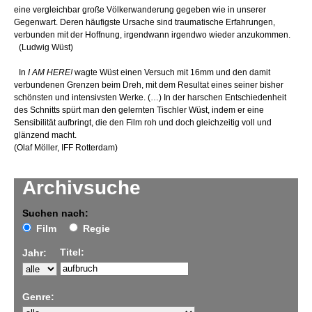
eine vergleichbar große Völkerwanderung gegeben wie in unserer
Gegenwart. Deren häufigste Ursache sind traumatische Erfahrungen,
verbunden mit der Hoffnung, irgendwann irgendwo wieder anzukommen.
(Ludwig Wüst)
In
I AM HERE!
wagte Wüst einen Versuch mit 16mm und den damit
verbundenen Grenzen beim Dreh, mit dem Resultat eines seiner bisher
schönsten und intensivsten Werke. (…) In der harschen Entschiedenheit
des Schnitts spürt man den gelernten Tischler Wüst, indem er eine
Sensibilität aufbringt, die den Film roh und doch gleichzeitig voll und
glänzend macht.
(Olaf Möller, IFF Rotterdam)
Archivsuche
Suchen nach:
Film
Regie
Titel:
Jahr:
Genre: