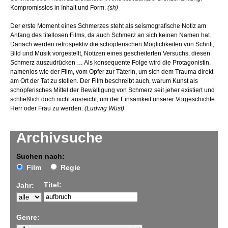
Kompromisslos in Inhalt und Form.
(sh)
Der erste Moment eines Schmerzes steht als seismografische Notiz am
Anfang des titellosen Films, da auch Schmerz an sich keinen Namen hat.
Danach werden retrospektiv die schöpferischen Möglichkeiten von Schrift,
Bild und Musik vorgestellt, Notizen eines gescheiterten Versuchs, diesen
Schmerz auszudrücken … Als konsequente Folge wird die Protagonistin,
namenlos wie der Film, vom Opfer zur Täterin, um sich dem Trauma direkt
am Ort der Tat zu stellen. Der Film beschreibt auch, warum Kunst als
schöpferisches Mittel der Bewältigung von Schmerz seit jeher existiert und
schließlich doch nicht ausreicht, um der Einsamkeit unserer Vorgeschichte
Herr oder Frau zu werden.
(Ludwig Wüst)
Archivsuche
Suchen nach:
Film
Regie
Titel:
Jahr:
Genre: