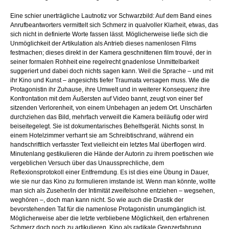
Eine schier unerträgliche Lautnotiz vor Schwarzbild: Auf dem Band eines
Anrufbeantworters vermittelt sich Schmerz in qualvoller Klarheit, etwas, das
sich nicht in definierte Worte fassen lässt. Möglicherweise ließe sich die
Unmöglichkeit der Artikulation als Antrieb dieses namenlosen Films
festmachen; dieses direkt in der Kamera geschnittenen film trouvé, der in
seiner formalen Rohheit eine regelrecht gnadenlose Unmittelbarkeit
suggeriert und dabei doch nichts sagen kann. Weil die Sprache – und mit
ihr Kino und Kunst – angesichts tiefer Traumata versagen muss. Wie die
Protagonistin ihr Zuhause, ihre Umwelt und in weiterer Konsequenz ihre
Konfrontation mit dem Äußersten auf Video bannt, zeugt von einer tief
sitzenden Verlorenheit, von einem Unbehagen an jedem Ort. Unschärfen
durchziehen das Bild, mehrfach verweilt die Kamera beiläufig oder wird
beiseitegelegt. Sie ist dokumentarisches Behelfsgerät. Nichts sonst. In
einem Hotelzimmer verharrt sie am Schreibtischrand, während ein
handschriftlich verfasster Text vielleicht ein letztes Mal überflogen wird.
Minutenlang gestikulieren die Hände der Autorin zu ihrem poetischen wie
vergeblichen Versuch über das Unaussprechliche, dem
Reflexionsprotokoll einer Entfremdung. Es ist dies eine Übung in Dauer,
wie sie nur das Kino zu formulieren imstande ist. Wenn man könnte, wollte
man sich als Zuseher/in der Intimität zweifelsohne entziehen – wegsehen,
weghören –, doch man kann nicht. So wie auch die Drastik der
bevorstehenden Tat für die namenlose Protagonistin unumgänglich ist.
Möglicherweise aber die letzte verbliebene Möglichkeit, den erfahrenen
Schmerz doch noch zu artikulieren. Kino als radikale Grenzerfahrung.