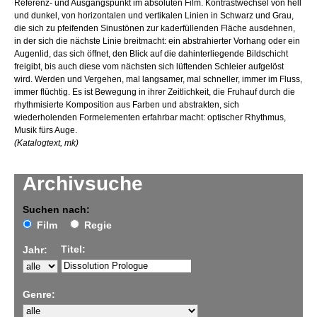
Referenz- und Ausgangspunkt im absoluten Film. Kontrastwechsel von hell
und dunkel, von horizontalen und vertikalen Linien in Schwarz und Grau,
die sich zu pfeifenden Sinustönen zur kaderfüllenden Fläche ausdehnen,
in der sich die nächste Linie breitmacht: ein abstrahierter Vorhang oder ein
Augenlid, das sich öffnet, den Blick auf die dahinterliegende Bildschicht
freigibt, bis auch diese vom nächsten sich lüftenden Schleier aufgelöst
wird. Werden und Vergehen, mal langsamer, mal schneller, immer im Fluss,
immer flüchtig. Es ist Bewegung in ihrer Zeitlichkeit, die Fruhauf durch die
rhythmisierte Komposition aus Farben und abstrakten, sich
wiederholenden Formelementen erfahrbar macht: optischer Rhythmus,
Musik fürs Auge.
(Katalogtext, mk)
Archivsuche
Suchen nach:
Film
Regie
Titel:
Jahr:
Genre: