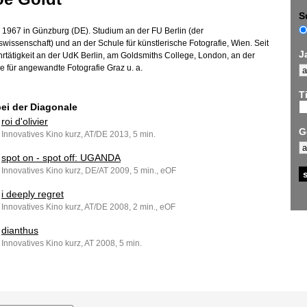
S
1967 in Günzburg (DE). Studium an der FU Berlin (der
wissenschaft) und an der Schule für künstlerische Fotografie, Wien. Seit
J
rtätigkeit an der UdK Berlin, am Goldsmiths College, London, an der
 für angewandte Fotografie Graz u. a.
Ti
bei der Diagonale
roi d'olivier
G
Innovatives Kino kurz, AT/DE 2013, 5 min.
spot on - spot off: UGANDA
Innovatives Kino kurz, DE/AT 2009, 5 min., eOF
i deeply regret
Innovatives Kino kurz, AT/DE 2008, 2 min., eOF
dianthus
Innovatives Kino kurz, AT 2008, 5 min.