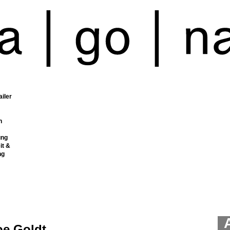
ailer
n
ung
it &
ng
oe Goldt