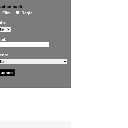
uchen nach:
Film
Regie
ahr:
tel:
enre: