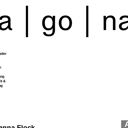
ailer
n
ung
it &
ng
anna Flock