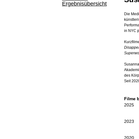
Ergebnisübersicht
Die Medie
künstler
Performa
in NYC pr
Kurzfilm
Disappe
Superwo
Susanna 
Akademie
des Körp
Seit 2020
Filme 
2025
2023
2020