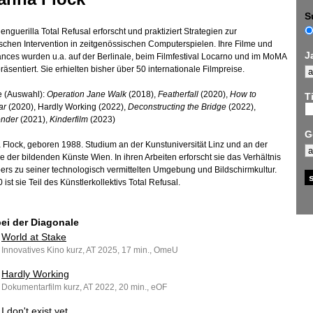
S
nguerilla Total Refusal erforscht und praktiziert Strategien zur
ischen Intervention in zeitgenössischen Computerspielen. Ihre Filme und
J
nces wurden u.a. auf der Berlinale, beim Filmfestival Locarno und im MoMA
äsentiert. Sie erhielten bisher über 50 internationale Filmpreise.
e (Auswahl):
Operation Jane Walk
(2018),
Featherfall
(2020),
How to
Ti
ar
(2020), Hardly Working (2022),
Deconstructing the Bridge
(2022),
nder
(2021),
Kinderfilm
(2023)
G
Flock, geboren 1988. Studium an der Kunstuniversität Linz und an der
 der bildenden Künste Wien. In ihren Arbeiten erforscht sie das Verhältnis
ers zu seiner technologisch vermittelten Umgebung und Bildschirmkultur.
 ist sie Teil des Künstlerkollektivs Total Refusal.
bei der Diagonale
World at Stake
Innovatives Kino kurz, AT 2025, 17 min., OmeU
Hardly Working
Dokumentarfilm kurz, AT 2022, 20 min., eOF
I don't exist yet