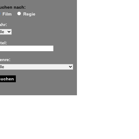
uchen nach:
Film
Regie
ahr:
tel:
enre: