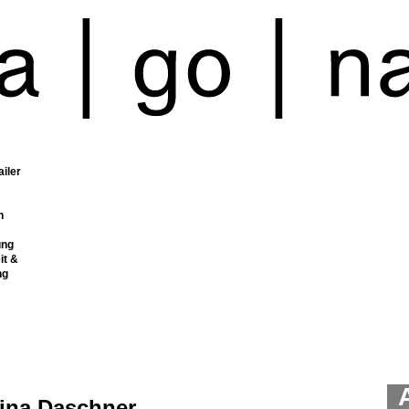
ailer
n
ung
it &
ng
rina Daschner