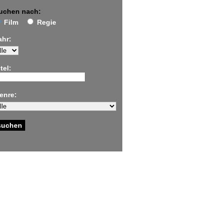
uchen nach:
Film
Regie
ahr:
tel:
enre: