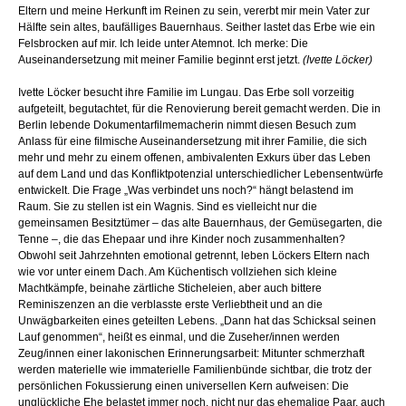
Eltern und meine Herkunft im Reinen zu sein, vererbt mir mein Vater zur
Hälfte sein altes, baufälliges Bauernhaus. Seither lastet das Erbe wie ein
Felsbrocken auf mir. Ich leide unter Atemnot. Ich merke: Die
Auseinandersetzung mit meiner Familie beginnt erst jetzt.
(Ivette Löcker)
Ivette Löcker besucht ihre Familie im Lungau. Das Erbe soll vorzeitig
aufgeteilt, begutachtet, für die Renovierung bereit gemacht werden. Die in
Berlin lebende Dokumentarfilmemacherin nimmt diesen Besuch zum
Anlass für eine filmische Auseinandersetzung mit ihrer Familie, die sich
mehr und mehr zu einem offenen, ambivalenten Exkurs über das Leben
auf dem Land und das Konfliktpotenzial unterschiedlicher Lebensentwürfe
entwickelt. Die Frage „Was verbindet uns noch?“ hängt belastend im
Raum. Sie zu stellen ist ein Wagnis. Sind es vielleicht nur die
gemeinsamen Besitztümer – das alte Bauernhaus, der Gemüsegarten, die
Tenne –, die das Ehepaar und ihre Kinder noch zusammenhalten?
Obwohl seit Jahrzehnten emotional getrennt, leben Löckers Eltern nach
wie vor unter einem Dach. Am Küchentisch vollziehen sich kleine
Machtkämpfe, beinahe zärtliche Sticheleien, aber auch bittere
Reminiszenzen an die verblasste erste Verliebtheit und an die
Unwägbarkeiten eines geteilten Lebens. „Dann hat das Schicksal seinen
Lauf genommen“, heißt es einmal, und die Zuseher/innen werden
Zeug/innen einer lakonischen Erinnerungsarbeit: Mitunter schmerzhaft
werden materielle wie immaterielle Familienbünde sichtbar, die trotz der
persönlichen Fokussierung einen universellen Kern aufweisen: Die
unglückliche Ehe belastet immer noch, nicht nur das ehemalige Paar, auch