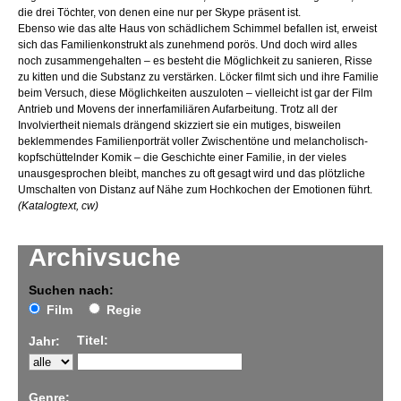
die drei Töchter, von denen eine nur per Skype präsent ist.
Ebenso wie das alte Haus von schädlichem Schimmel befallen ist, erweist
sich das Familienkonstrukt als zunehmend porös. Und doch wird alles
noch zusammengehalten – es besteht die Möglichkeit zu sanieren, Risse
zu kitten und die Substanz zu verstärken. Löcker filmt sich und ihre Familie
beim Versuch, diese Möglichkeiten auszuloten – vielleicht ist gar der Film
Antrieb und Movens der innerfamiliären Aufarbeitung. Trotz all der
Involviertheit niemals drängend skizziert sie ein mutiges, bisweilen
beklemmendes Familienporträt voller Zwischentöne und melancholisch-
kopfschüttelnder Komik – die Geschichte einer Familie, in der vieles
unausgesprochen bleibt, manches zu oft gesagt wird und das plötzliche
Umschalten von Distanz auf Nähe zum Hochkochen der Emotionen führt.
(Katalogtext, cw)
Archivsuche
Suchen nach:
Film
Regie
Titel:
Jahr:
Genre: