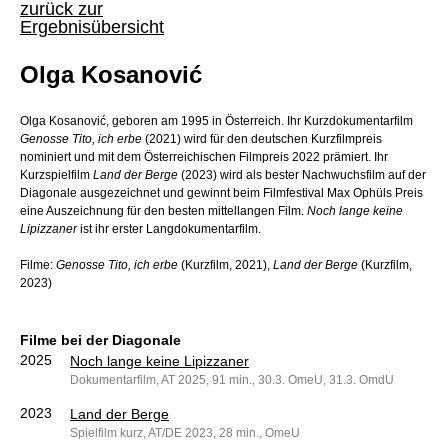
zurück zur
Ergebnisübersicht
Olga Kosanović
Olga Kosanović, geboren am 1995 in Österreich. Ihr Kurzdokumentarfilm
Genosse Tito, ich erbe
(2021) wird für den deutschen Kurzfilmpreis
nominiert und mit dem Österreichischen Filmpreis 2022 prämiert. Ihr
Kurzspielfilm
Land der Berge
(2023) wird als bester Nachwuchsfilm auf der
Diagonale ausgezeichnet und gewinnt beim Filmfestival Max Ophüls Preis
eine Auszeichnung für den besten mittellangen Film.
Noch lange keine
Lipizzaner
ist ihr erster Langdokumentarfilm.
Filme:
Genosse Tito, ich erbe
(Kurzfilm, 2021),
Land der Berge
(Kurzfilm,
2023)
Filme bei der Diagonale
2025
Noch lange keine Lipizzaner
Dokumentarfilm, AT 2025, 91 min., 30.3. OmeU, 31.3. OmdU
2023
Land der Berge
Spielfilm kurz, AT/DE 2023, 28 min., OmeU