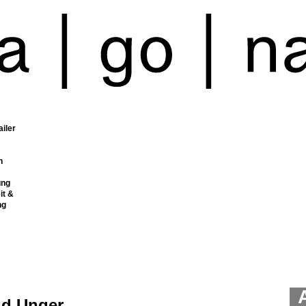
ailer
n
ung
it &
ng
id Unger