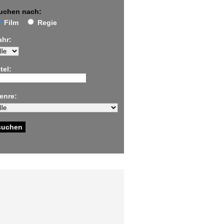
uchen nach:
Film
Regie
ahr:
tel:
enre: