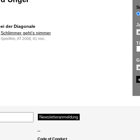
S
J
bei der Diagonale
Schlimmer geht's nimmer
Spielfilm, AT 2008, 81 min.
Ti
G
–
Code of Conduct