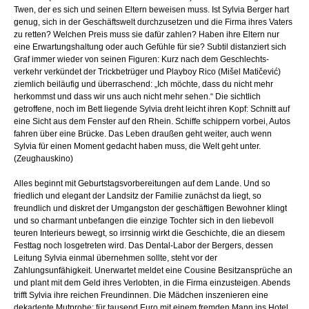
Twen, der es sich und seinen Eltern beweisen muss. Ist Sylvia Berger hart
genug, sich in der Geschäftswelt durchzusetzen und die Firma ihres Vaters
zu retten? Welchen Preis muss sie dafür zahlen? Haben ihre Eltern nur
eine Erwartungshaltung oder auch Gefühle für sie? Subtil distanziert sich
Graf immer wieder von seinen Figuren: Kurz nach dem Geschlechts-
verkehr verkündet der Trickbetrüger und Playboy Rico (Mišel Matičević)
ziemlich beiläufig und überraschend: „Ich möchte, dass du nicht mehr
herkommst und dass wir uns auch nicht mehr sehen.“ Die sichtlich
getroffene, noch im Bett liegende Sylvia dreht leicht ihren Kopf: Schnitt auf
eine Sicht aus dem Fenster auf den Rhein. Schiffe schippern vorbei, Autos
fahren über eine Brücke. Das Leben draußen geht weiter, auch wenn
Sylvia für einen Moment gedacht haben muss, die Welt geht unter.
(Zeughauskino)
Alles beginnt mit Geburtstagsvorbereitungen auf dem Lande. Und so
friedlich und elegant der Landsitz der Familie zunächst da liegt, so
freundlich und diskret der Umgangston der geschäftigen Bewohner klingt
und so charmant unbefangen die einzige Tochter sich in den liebevoll
teuren Interieurs bewegt, so irrsinnig wirkt die Geschichte, die an diesem
Festtag noch losgetreten wird. Das Dental-Labor der Bergers, dessen
Leitung Sylvia einmal übernehmen sollte, steht vor der
Zahlungsunfähigkeit. Unerwartet meldet eine Cousine Besitzansprüche an
und plant mit dem Geld ihres Verlobten, in die Firma einzusteigen. Abends
trifft Sylvia ihre reichen Freundinnen. Die Mädchen inszenieren eine
dekadente Mutprobe: für tausend Euro mit einem fremden Mann ins Hotel