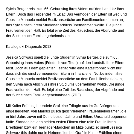
Sylvia Berger reist zum 65. Geburtstag ihres Vaters auf den Landsitz ihrer
Eltern. Doch das Fest endet im Eklat: Das Vermögen der Eltern ist weg und
Cousine Manuela meldet Besitzansprüche am Familienunternehmen an,
das Sylvia nach ihrem Studienabschluss übernehmen wollte. Die junge
Frau verliert den Halt. Es folgt eine Zeit des Rausches, der Abgründe und
der Suche nach Familiengeheimnissen.
Katalogtext Diagonale 2013:
Jessica Schwarz spielt die junge Studentin Sylvia Berger, die zum 65.
Geburtstag ihres Vaters (Friedrich von Thun) auf den Landsitz ihrer Eltern
reist. Doch aus dem geplanten Festtag wird eine Katastrophe: Nicht nur
dass sich die einst vermögenden Eltern in finanzieller Not befinden, ihre
Cousine Manuela meldet Besitzansprüche an dem Fami- lienbetrieb an,
den Sylvia nach Abschluss ihres Studiums übernehmen wollte. Die junge
Frau verliert den Halt. Es folgt eine Zeit des Rausches, der Abgründe und
der Suche nach Familiengeheimnissen. (ZDF)
Mit Kalter Frühling beendete Graf eine Trilogie aus im Großbürgertum
angesiedelten, von Markus Busch geschriebenen Frauenmelodramen, die
er fünf Jahre zuvor mit Deine besten Jahre und Bittere Unschuld begonnen
hatte. Standen bei den beiden ersten Filmen eine reife Frau in ihren
Dreißigern bzw. ein Teenager-Mädchen im Mittelpunkt, so spielt Jessica
Schwarz (bis dahin nur in Nebenrollen bei Graf) in Kalter Frühling einen