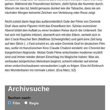
gehen. Während die Freundinnen kichern, zieht Sylvia die Nummer durch.
Warum sie das tut, bleibt genauso dunkel wie die Tatsache, dass sie am
nächsten Morgen keinerlei Zeichen von Verletzung oder Reue zeigt.
Nicht zuletzt darin liegt das außerordentlich Gute der Filme von Dominik
Graf: dass seine Figuren nicht das Erwartbare tun. Sylvias exzessiver
Abend bildet den Auftakt zu einer brutalen Reise durch die Unterwelt. Sie
hat sich mit Syphilis infiziert, überwirft sich mit den Eltern, verliebt sich in
den Crack-Raucher Ben (Matthias Schweighöfer) und geht eine Zeit lang
auf den Strich (...) Fast scheint es, als wäre Dominik Graf im deutschen Film
das, wofür im französischen Kino Claude Chabrol einsteht: ein Chronist der
bürgerlichen Abgründe. Wobei Grafs Filme entschieden moderner erzählt
sind und immer wieder diesen Einschlag ins Magische haben: Was als
vertrautes bürgerliches Melodram beginnt, scheint mitunter auf einmal
einer undurchschaubaren verzauberten Logik zu folgen. Eine Art Einbruch
des Wunderbaren ins normale Leben. (Eva Marz, SZ)
Archivsuche
Suchen nach:
Film
Regie