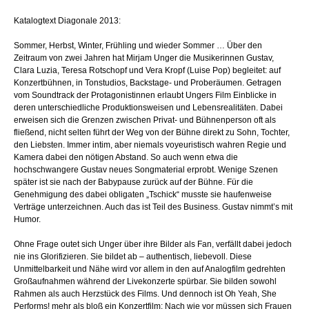
Katalogtext Diagonale 2013:
Sommer, Herbst, Winter, Frühling und wieder Sommer … Über den
Zeitraum von zwei Jahren hat Mirjam Unger die Musikerinnen Gustav,
Clara Luzia, Teresa Rotschopf und Vera Kropf (Luise Pop) begleitet: auf
Konzertbühnen, in Tonstudios, Backstage- und Proberäumen. Getragen
vom Soundtrack der Protagonistinnen erlaubt Ungers Film Einblicke in
deren unterschiedliche Produktionsweisen und Lebensrealitäten. Dabei
erweisen sich die Grenzen zwischen Privat- und Bühnenperson oft als
fließend, nicht selten führt der Weg von der Bühne direkt zu Sohn, Tochter,
den Liebsten. Immer intim, aber niemals voyeuristisch wahren Regie und
Kamera dabei den nötigen Abstand. So auch wenn etwa die
hochschwangere Gustav neues Songmaterial erprobt. Wenige Szenen
später ist sie nach der Babypause zurück auf der Bühne. Für die
Genehmigung des dabei obligaten „Tschick“ musste sie haufenweise
Verträge unterzeichnen. Auch das ist Teil des Business. Gustav nimmt’s mit
Humor.
Ohne Frage outet sich Unger über ihre Bilder als Fan, verfällt dabei jedoch
nie ins Glorifizieren. Sie bildet ab – authentisch, liebevoll. Diese
Unmittelbarkeit und Nähe wird vor allem in den auf Analogfilm gedrehten
Großaufnahmen während der Livekonzerte spürbar. Sie bilden sowohl
Rahmen als auch Herzstück des Films. Und dennoch ist Oh Yeah, She
Performs! mehr als bloß ein Konzertfilm: Nach wie vor müssen sich Frauen