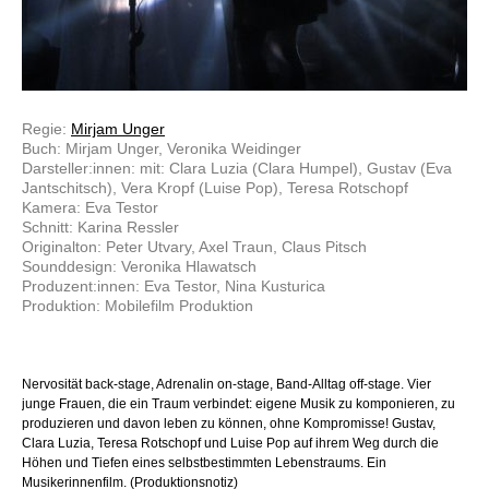
Regie:
Mirjam Unger
Buch: Mirjam Unger, Veronika Weidinger
Darsteller:innen: mit: Clara Luzia (Clara Humpel), Gustav (Eva
Jantschitsch), Vera Kropf (Luise Pop), Teresa Rotschopf
Kamera: Eva Testor
Schnitt: Karina Ressler
Originalton: Peter Utvary, Axel Traun, Claus Pitsch
Sounddesign: Veronika Hlawatsch
Produzent:innen: Eva Testor, Nina Kusturica
Produktion: Mobilefilm Produktion
Nervosität back-stage, Adrenalin on-stage, Band-Alltag off-stage. Vier
junge Frauen, die ein Traum verbindet: eigene Musik zu komponieren, zu
produzieren und davon leben zu können, ohne Kompromisse! Gustav,
Clara Luzia, Teresa Rotschopf und Luise Pop auf ihrem Weg durch die
Höhen und Tiefen eines selbstbestimmten Lebenstraums. Ein
Musikerinnenfilm. (Produktionsnotiz)