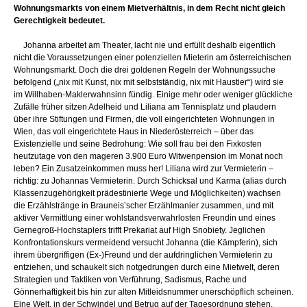
Wohnungsmarkts von einem Mietverhältnis, in dem Recht nicht gleich
Gerechtigkeit bedeutet.
Johanna arbeitet am Theater, lacht nie und erfüllt deshalb eigentlich
nicht die Voraussetzungen einer potenziellen Mieterin am österreichischen
Wohnungsmarkt. Doch die drei goldenen Regeln der Wohnungssuche
befolgend („nix mit Kunst, nix mit selbstständig, nix mit Haustier“) wird sie
im Willhaben-Maklerwahnsinn fündig. Einige mehr oder weniger glückliche
Zufälle früher sitzen Adelheid und Liliana am Tennisplatz und plaudern
über ihre Stiftungen und Firmen, die voll eingerichteten Wohnungen in
Wien, das voll eingerichtete Haus in Niederösterreich – über das
Existenzielle und seine Bedrohung: Wie soll frau bei den Fixkosten
heutzutage von den mageren 3.900 Euro Witwenpension im Monat noch
leben? Ein Zusatzeinkommen muss her! Liliana wird zur Vermieterin –
richtig: zu Johannas Vermieterin. Durch Schicksal und Karma (alias durch
Klassenzugehörigkeit prädestinierte Wege und Möglichkeiten) wachsen
die Erzählstränge in Brauneis’scher Erzählmanier zusammen, und mit
aktiver Vermittlung einer wohlstandsverwahrlosten Freundin und eines
Gernegroß-Hochstaplers trifft Prekariat auf High Snobiety. Jeglichen
Konfrontationskurs vermeidend versucht Johanna (die Kämpferin), sich
ihrem übergriffigen (Ex-)Freund und der aufdringlichen Vermieterin zu
entziehen, und schaukelt sich notgedrungen durch eine Mietwelt, deren
Strategien und Taktiken von Verführung, Sadismus, Rache und
Gönnerhaftigkeit bis hin zur alten Mitleidsnummer unerschöpflich scheinen.
Eine Welt, in der Schwindel und Betrug auf der Tagesordnung stehen,