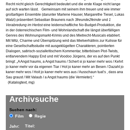
Recht nicht gleich Gerechtigkeit bedeutet und die erste Klage nicht lange
auf sich warten lässt. Gemeinsam mit seinem ihm treuen und wie immer
großartigen Ensemble (darunter Marlene Hauser, Margarethe Tiesel, Lukas
Watzl) präsentiert Sebastian Brauneis nach
3freunde2feinde
und
1
Verabredung im Herbst
eine leidenschaftliche No-Budget-Produktion, die
in der österreichischen Film- und Wohnlandschaft die längst überfälligen
Genres des Wohnungsmarkt-Krimis und des Mietrecht-Musicals etabliert.
Mit Witz, Charme und Überspitzung wird das Mietverhältnis zur Kulisse für
eine Gesellschaftsstudie mit ausgeklügelten Charakteren, pointierten
Dialogen, satirisch-sozialkritischem Kommentar, bitterbösen Plot-Twists,
entlarvendem Happy End und mit Voodoo Jürgens, der es auf den Punkt
bringt: „A Angst haums, a Angst haums / Schert si jo kaner mehr wos / Kehrt
jo kaner mehr vor da eigenen Tiar / Hot jo kaner mehr an Besen / Dazaht jo
kaner mehr wos / Hoit jo kaner mehr wos aus / Ausschaun tuat’s , dass ana
Sau graust / Mit Valaub / a Angst haums (die Vermieter).“
(Katalogtext, mg)
Archivsuche
Suchen nach:
Film
Regie
Titel:
Jahr: