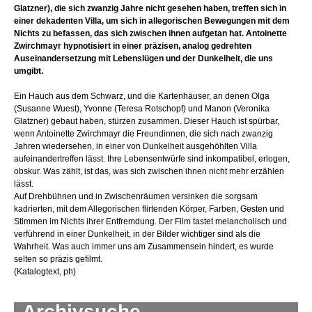
Glatzner), die sich zwanzig Jahre nicht gesehen haben, treffen sich in
einer dekadenten Villa, um sich in allegorischen Bewegungen mit dem
Nichts zu befassen, das sich zwischen ihnen aufgetan hat. Antoinette
Zwirchmayr hypnotisiert in einer präzisen, analog gedrehten
Auseinandersetzung mit Lebenslügen und der Dunkelheit, die uns
umgibt.
Ein Hauch aus dem Schwarz, und die Kartenhäuser, an denen Olga
(Susanne Wuest), Yvonne (Teresa Rotschopf) und Manon (Veronika
Glatzner) gebaut haben, stürzen zusammen. Dieser Hauch ist spürbar,
wenn Antoinette Zwirchmayr die Freundinnen, die sich nach zwanzig
Jahren wiedersehen, in einer von Dunkelheit ausgehöhlten Villa
aufeinandertreffen lässt. Ihre Lebensentwürfe sind inkompatibel, erlogen,
obskur. Was zählt, ist das, was sich zwischen ihnen nicht mehr erzählen
lässt.
Auf Drehbühnen und in Zwischenräumen versinken die sorgsam
kadrierten, mit dem Allegorischen flirtenden Körper, Farben, Gesten und
Stimmen im Nichts ihrer Entfremdung. Der Film tastet melancholisch und
verführend in einer Dunkelheit, in der Bilder wichtiger sind als die
Wahrheit. Was auch immer uns am Zusammensein hindert, es wurde
selten so präzis gefilmt.
(Katalogtext, ph)
Archivsuche