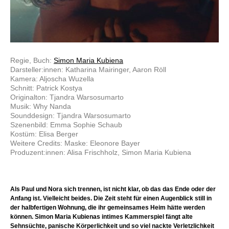
Regie, Buch:
Simon Maria Kubiena
Darsteller:innen: Katharina Mairinger, Aaron Röll
Kamera: Aljoscha Wuzella
Schnitt: Patrick Kostya
Originalton: Tjandra Warsosumarto
Musik: Why Nanda
Sounddesign: Tjandra Warsosumarto
Szenenbild: Emma Sophie Schaub
Kostüm: Elisa Berger
Weitere Credits: Maske: Eleonore Bayer
Produzent:innen: Alisa Frischholz, Simon Maria Kubiena
Als Paul und Nora sich trennen, ist nicht klar, ob das das Ende oder der
Anfang ist. Vielleicht beides. Die Zeit steht für einen Augenblick still in
der halbfertigen Wohnung, die ihr gemeinsames Heim hätte werden
können. Simon Maria Kubienas intimes Kammerspiel fängt alte
Sehnsüchte, panische Körperlichkeit und so viel nackte Verletzlichkeit