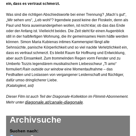
ein, dass es vertraut schmerzt.
Was sind die richtigen Abschiedsworte bei einer Trennung? „Mach’s gut“,
„Wir sehen uns“, „Leb wohl“? Irgendwie passt keine der Floskeln, denn als
Paul und Nora auseinandergehen wollen, ist nicht klar, ob das das Ende
oder der Anfang ist. Vielleicht beides. Die Zeit steht für einen Augenblick
still in der halbfertigen Wohnung, die ihr gemeinsames Heim hätte werden
können. Simon Maria Kubienas intimes Kammerspiel fängt alte
Sehnsüchte, panische Körperlichkeit und so viel nackte Verletzlichkeit ein,
dass es vertraut schmerzt. Es bleibt Raum für Hoffnung und Entwicklung,
aber auch Einsamkeit. Zum trommelnden Regen vorm Fenster und zu
Umberto Tozzis legendärem musikalischem Liebesschwur „Ti amo“
formuliert
Rain outside our window
eine Momentaufnahme – das
Festhalten und Loslassen von vergangener Leidenschaft und flüchtiger,
dafür umso dringlicherer Liebe.
(Katalogtext, ast)
Dieser Film ist auch Teil der Diagonale-Kollektion im Flimmit-Abonnement.
diagonale.at/canale-diagonale
Mehr unter
.
Archivsuche
Suchen nach: