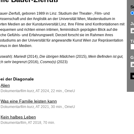
S
Bauer-Zierfuß, geboren 1989 in Linz. Studium der Theater-, Film- und
ssenschaft und der Anglistik an der Universität Wien, Masterstudium in
J
erten Medien an der Kunstuniversität Linz. Ihre Filme sind Konfrontationen mit
quemen und richten einen intimen, feministisch geprägten Blick auf die
che Gefühls- und Erfahrungswelt. Derzeit forscht sie im Rahmen ihres
sstudiums an der Universität für angewandte Kunst Wien zur Repräsentation
Ti
smus in den Medien.
uswahl):
Mariedl
(2014),
Die übrigen Mädchen
(2015),
Mein Befinden ist gut,
G
ich sehr begrenzt
(2016),
Cosmo(s)
(2023)
bei der Diagonale
Alien
Dokumentarfilm kurz, AT 2024, 22 min., OmeU
Was eine Familie leisten kann
Dokumentarfilm kurz, AT 2021, 30 min., OmeU
Kein halbes Leben
Dokumentarfilm, AT 2018, 70 min.