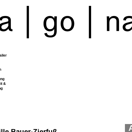
ailer
n
ung
it &
ng
lle Bauer-Zierfuß