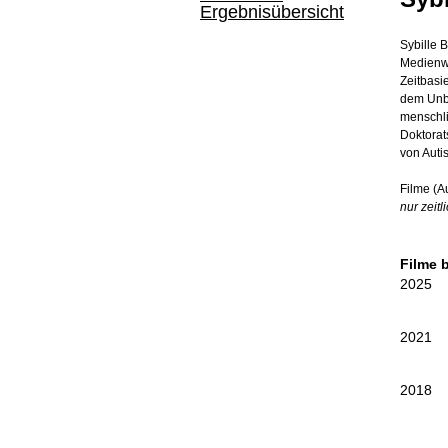
Ergebnisübersicht
Sybille 
Medienwi
Zeitbasi
dem Unbe
menschli
Doktorat
von Auti
Filme (A
nur zeitl
Filme 
2025
2021
2018