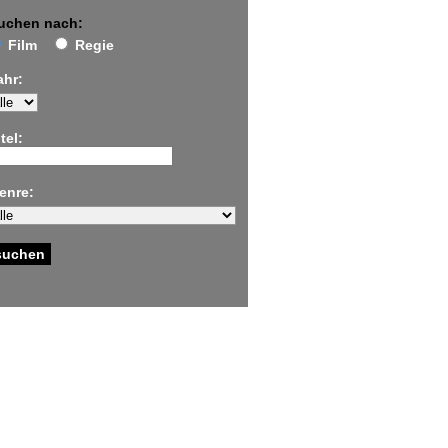
uchen nach:
Film
Regie
ahr:
tel:
enre: