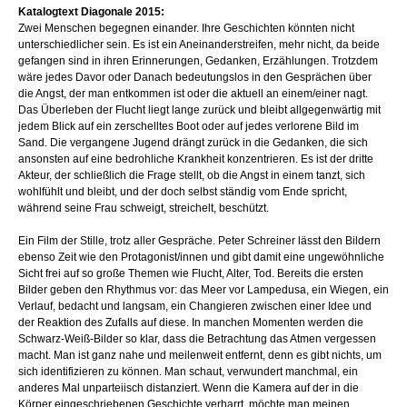
Katalogtext Diagonale 2015:
Zwei Menschen begegnen einander. Ihre Geschichten könnten nicht
unterschiedlicher sein. Es ist ein Aneinanderstreifen, mehr nicht, da beide
gefangen sind in ihren Erinnerungen, Gedanken, Erzählungen. Trotzdem
wäre jedes Davor oder Danach bedeutungslos in den Gesprächen über
die Angst, der man entkommen ist oder die aktuell an einem/einer nagt.
Das Überleben der Flucht liegt lange zurück und bleibt allgegenwärtig mit
jedem Blick auf ein zerschelltes Boot oder auf jedes verlorene Bild im
Sand. Die vergangene Jugend drängt zurück in die Gedanken, die sich
ansonsten auf eine bedrohliche Krankheit konzentrieren. Es ist der dritte
Akteur, der schließlich die Frage stellt, ob die Angst in einem tanzt, sich
wohlfühlt und bleibt, und der doch selbst ständig vom Ende spricht,
während seine Frau schweigt, streichelt, beschützt.
Ein Film der Stille, trotz aller Gespräche. Peter Schreiner lässt den Bildern
ebenso Zeit wie den Protagonist/innen und gibt damit eine ungewöhnliche
Sicht frei auf so große Themen wie Flucht, Alter, Tod. Bereits die ersten
Bilder geben den Rhythmus vor: das Meer vor Lampedusa, ein Wiegen, ein
Verlauf, bedacht und langsam, ein Changieren zwischen einer Idee und
der Reaktion des Zufalls auf diese. In manchen Momenten werden die
Schwarz-Weiß-Bilder so klar, dass die Betrachtung das Atmen vergessen
macht. Man ist ganz nahe und meilenweit entfernt, denn es gibt nichts, um
sich identifizieren zu können. Man schaut, verwundert manchmal, ein
anderes Mal unparteiisch distanziert. Wenn die Kamera auf der in die
Körper eingeschriebenen Geschichte verharrt, möchte man meinen,