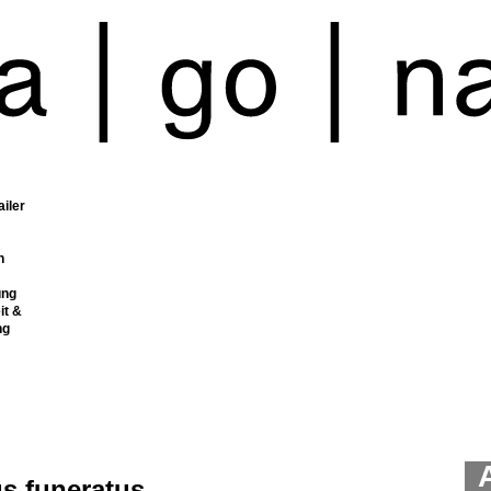
ailer
n
ung
it &
ng
s funeratus