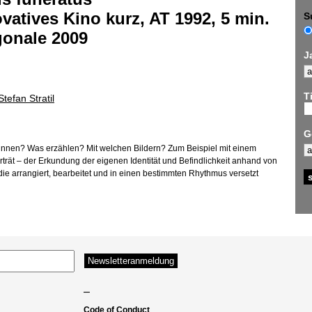
vatives Kino kurz, AT 1992, 5 min.
S
gonale 2009
J
Ti
Stefan Stratil
G
nnen? Was erzählen? Mit welchen Bildern? Zum Beispiel mit einem
rträt – der Erkundung der eigenen Identität und Befindlichkeit anhand von
 die arrangiert, bearbeitet und in einen bestimmten Rhythmus versetzt
–
Code of Conduct