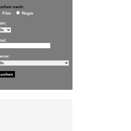
uchen nach:
Film
Regie
ahr:
tel:
enre: