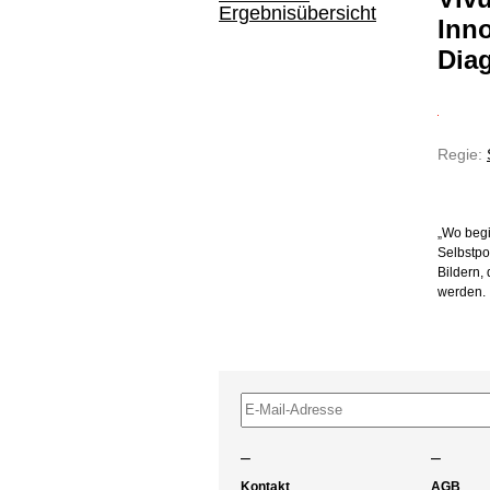
Ergebnisübersicht
Inno
Dia
Regie:
„Wo begi
Selbstpo
Bildern,
werden.
–
–
Kontakt
AGB