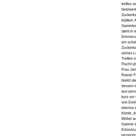
treffen 
Netzwerk
Zuckerka
blättert
Sammlers
steht in
Erinneru
ein sche
Zuckerka
seines L
Treffen 
Flucht ü
Frau Jan
Rainer F
bleibt s
dessen l
aus pers
kurz vor
von Emil
ebenso w
Klimts „
Möbel au
Galerie 
Erinneru
gezeichn