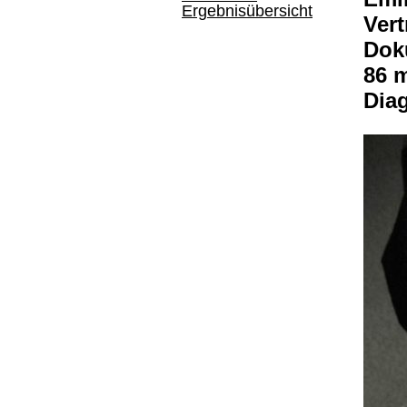
Ergebnisübersicht
Ver
Dok
86 
Dia