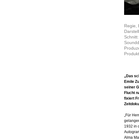
Regie, 
Darstel
Schnitt
Soundd
Produze
Produkt
„Das sch
Emile Zu
seiner 
Flucht n
fixiert 
Zeitdok
„Für Her
gelangen
1932 in 
Autogram
Alma Mah