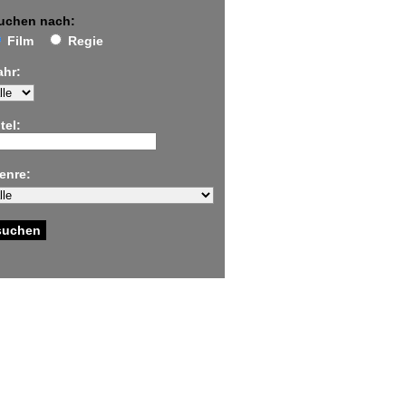
uchen nach:
Film
Regie
ahr:
tel:
enre: