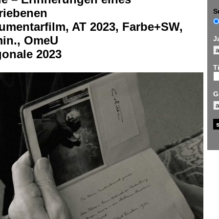
triebenen
S
umentarfilm, AT 2023, Farbe+SW,
min., OmeU
J
gonale 2023
Ti
G