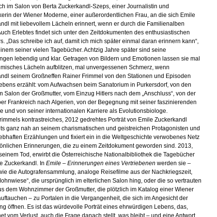
sich im Salon von Berta Zuckerkandl-Szeps, einer Journalistin und
erin der Wiener Moderne, einer außerordentlichen Frau, an die sich Emile
ndl mit liebevollem Lächeln erinnert, wenn er durch die Familienalben
. Auch Erlebtes findet sich unter den Zeitdokumenten des enthusiastischen
. „Das schreibe ich auf, damit ich mich später einmal daran erinnern kann“,
 einem seiner vielen Tagebücher. Achtzig Jahre später sind seine
ngen lebendig und klar. Getragen von Bildern und Emotionen lassen sie mal
lmisches Lächeln aufblitzen, mal unvergessenen Schmerz, wenn
ndl seinem Großneffen Rainer Frimmel von den Stationen und Episoden
ebens erzählt: vom Aufwachsen beim Sanatorium in Purkersdorf, von den
im Salon der Großmutter, vom Einzug Hitlers nach dem „Anschluss“, von der
ber Frankreich nach Algerien, von der Begegnung mit seiner faszinierenden
e und von seiner internationalen Karriere als Evolutionsbiologe.
rimmels kontrastreiches, 2012 gedrehtes Porträt von Emile Zuckerkandl
tets ganz nah an seinem charismatischen und geistreichen Protagonisten und
ebhaften Erzählungen und fixiert ein in die Weltgeschichte verwobenes Netz
önlichen Erinnerungen, die zu einem Zeitdokument geworden sind. 2013,
 seinem Tod, erwirbt die Österreichische Nationalbibliothek die Tagebücher
e Zuckerkandl. In
Emile – Erinnerungen eines Vertriebenen
werden sie –
ie die Autografensammlung, analoge Reisefilme aus der Nachkriegszeit,
Mohnwiese“, die ursprünglich im elterlichen Salon hing, oder die so vertrauten
s dem Wohnzimmer der Großmutter, die plötzlich im Katalog einer Wiener
auftauchen – zu Portalen in die Vergangenheit, die sich im Angesicht der
ng öffnen. Es ist das würdevolle Porträt eines ehrwürdigen Lebens, das,
et vom Verlust, auch die Frage danach stellt, was bleibt – und eine Antwort