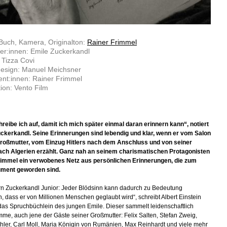
Buch, Kamera, Originalton:
Rainer Frimmel
ler:innen: Emile Zuckerkandl
: Tizza Covi
esign: Manuel Meichsner
nt:innen: Rainer Frimmel
ion: Vento Film
reibe ich auf, damit ich mich später einmal daran erinnern kann“, notiert
ckerkandl. Seine Erinnerungen sind lebendig und klar, wenn er vom Salon
Großmutter, vom Einzug Hitlers nach dem Anschluss und von seiner
ach Algerien erzählt. Ganz nah an seinem charismatischen Protagonisten
Frimmel ein verwobenes Netz aus persönlichen Erinnerungen, die zum
ument geworden sind.
rn Zuckerkandl Junior: Jeder Blödsinn kann dadurch zu Bedeutung
, dass er von Millionen Menschen geglaubt wird“, schreibt Albert Einstein
das Spruchbüchlein des jungen Emile. Dieser sammelt leidenschaftlich
me, auch jene der Gäste seiner Großmutter: Felix Salten, Stefan Zweig,
ler, Carl Moll, Maria Königin von Rumänien, Max Reinhardt und viele mehr