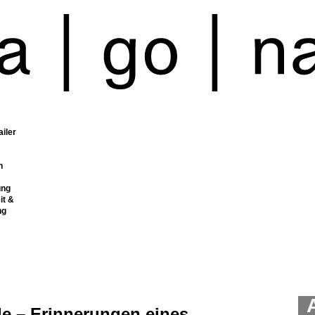
ailer
n
ung
it &
ng
le – Erinnerungen eines