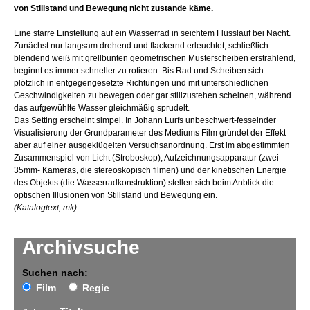
von Stillstand und Bewegung nicht zustande käme.
Eine starre Einstellung auf ein Wasserrad in seichtem Flusslauf bei Nacht.
Zunächst nur langsam drehend und flackernd erleuchtet, schließlich
blendend weiß mit grellbunten geometrischen Musterscheiben erstrahlend,
beginnt es immer schneller zu rotieren. Bis Rad und Scheiben sich
plötzlich in entgegengesetzte Richtungen und mit unterschiedlichen
Geschwindigkeiten zu bewegen oder gar stillzustehen scheinen, während
das aufgewühlte Wasser gleichmäßig sprudelt.
Das Setting erscheint simpel. In Johann Lurfs unbeschwert-fesselnder
Visualisierung der Grundparameter des Mediums Film gründet der Effekt
aber auf einer ausgeklügelten Versuchsanordnung. Erst im abgestimmten
Zusammenspiel von Licht (Stroboskop), Aufzeichnungsapparatur (zwei
35mm- Kameras, die stereoskopisch filmen) und der kinetischen Energie
des Objekts (die Wasserradkonstruktion) stellen sich beim Anblick die
optischen Illusionen von Stillstand und Bewegung ein.
(Katalogtext, mk)
Archivsuche
Suchen nach:
Film
Regie