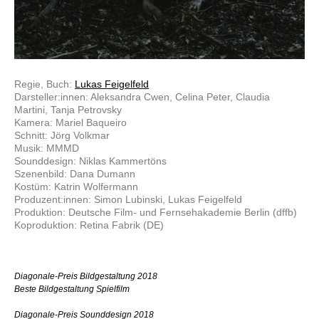
Regie, Buch:
Lukas Feigelfeld
Darsteller:innen: Aleksandra Cwen, Celina Peter, Claudia
Martini, Tanja Petrovsky
Kamera: Mariel Baqueiro
Schnitt: Jörg Volkmar
Musik: MMMD
Sounddesign: Niklas Kammertöns
Szenenbild: Dana Dumann
Kostüm: Katrin Wolfermann
Produzent:innen: Simon Lubinski, Lukas Feigelfeld
Produktion: Deutsche Film- und Fernsehakademie Berlin (dffb)
Koproduktion: Retina Fabrik (DE)
Diagonale-Preis Bildgestaltung 2018
Beste Bildgestaltung Spielfilm
Diagonale-Preis Sounddesign 2018