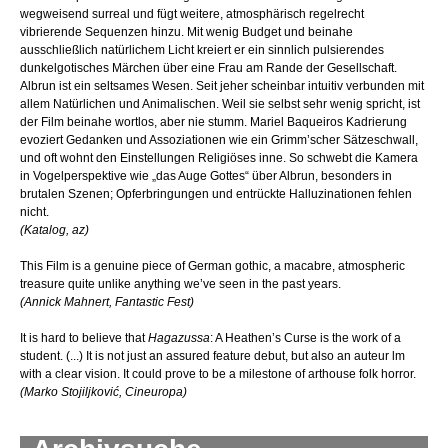
wegweisend surreal und fügt weitere, atmosphärisch regelrecht
vibrierende Sequenzen hinzu. Mit wenig Budget und beinahe
ausschließlich natürlichem Licht kreiert er ein sinnlich pulsierendes
dunkelgotisches Märchen über eine Frau am Rande der Gesellschaft.
Albrun ist ein seltsames Wesen. Seit jeher scheinbar intuitiv verbunden mit
allem Natürlichen und Animalischen. Weil sie selbst sehr wenig spricht, ist
der Film beinahe wortlos, aber nie stumm. Mariel Baqueiros Kadrierung
evoziert Gedanken und Assoziationen wie ein Grimm’scher Sätzeschwall,
und oft wohnt den Einstellungen Religiöses inne. So schwebt die Kamera
in Vogelperspektive wie „das Auge Gottes“ über Albrun, besonders in
brutalen Szenen; Opferbringungen und entrückte Halluzinationen fehlen
nicht.
(Katalog, az)
This Film is a genuine piece of German gothic, a macabre, atmospheric
treasure quite unlike anything we’ve seen in the past years.
(Annick Mahnert, Fantastic Fest)
It is hard to believe that
Hagazussa
: A Heathen’s Curse is the work of a
student. (...) It is not just an assured feature debut, but also an auteur lm
with a clear vision. It could prove to be a milestone of arthouse folk horror.
(Marko Stojiljković, Cineuropa)