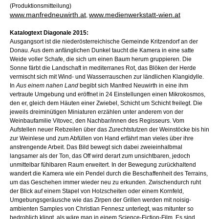
(Produktionsmitteilung)
www.manfredneuwirth.at
www.medienwerkstatt-wien.at
,
Katalogtext Diagonale 2015:
Ausgangsort ist die niederösterreichische Gemeinde Kritzendorf an der
Donau. Aus dem anfänglichen Dunkel taucht die Kamera in eine satte
Weide voller Schafe, die sich um einen Baum herum gruppieren. Die
Sonne färbt die Landschaft in mediterranes Rot, das Blöken der Herde
vermischt sich mit Wind- und Wasserrauschen zur ländlichen Klangidylle.
In
Aus einem nahen Land
begibt sich Manfred Neuwirth in eine ihm
vertraute Umgebung und eröffnet in 24 Einstellungen einen Mikrokosmos,
den er, gleich dem Häuten einer Zwiebel, Schicht um Schicht freilegt. Die
jeweils dreiminütigen Miniaturen erzählen unter anderem von der
Weinbaufamilie Vitovec, den Nachbar/innen des Regisseurs. Vom
Aufstellen neuer Rebzeilen über das Zurechtstutzen der Weinstöcke bis hin
zur Weinlese und zum Abfüllen von Hand erfährt man vieles über ihre
anstrengende Arbeit. Das Bild bewegt sich dabei zweieinhalbmal
langsamer als der Ton, das Off wird derart zum unsichtbaren, jedoch
unmittelbar fühlbaren Raum erweitert. In der Bewegung zurückhaltend
wandert die Kamera wie ein Pendel durch die Beschaffenheit des Terrains,
um das Geschehen immer wieder neu zu erkunden. Zwischendurch ruht
der Blick auf einem Stapel von Holzscheiten oder einem Kornfeld,
Umgebungsgeräusche wie das Zirpen der Grillen werden mit noisig-
ambienten Samples von Christian Fennesz unterlegt, was mitunter so
bedrohlich klingt, als wäre man in einem Science-Fiction-Film. Es sind