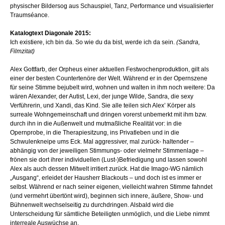
physischer Bildersog aus Schauspiel, Tanz, Performance und visualisierter
Traumséance.
Katalogtext Diagonale 2015:
Ich existiere, ich bin da. So wie du da bist, werde ich da sein.
(Sandra,
Filmzitat)
Alex Gottfarb, der Orpheus einer aktuellen Festwochenproduktion, gilt als
einer der besten Countertenöre der Welt. Während er in der Opernszene
für seine Stimme bejubelt wird, wohnen und walten in ihm noch weitere: Da
wären Alexander, der Autist, Lexi, der junge Wilde, Sandra, die sexy
Verführerin, und Xandi, das Kind. Sie alle teilen sich Alex’ Körper als
surreale Wohngemeinschaft und dringen vorerst unbemerkt mit ihm bzw.
durch ihn in die Außenwelt und mutmaßliche Realität vor: in die
Opernprobe, in die Therapiesitzung, ins Privatleben und in die
Schwulenkneipe ums Eck. Mal aggressiver, mal zurück- haltender –
abhängig von der jeweiligen Stimmungs- oder vielmehr Stimmenlage –
frönen sie dort ihrer individuellen (Lust-)Befriedigung und lassen sowohl
Alex als auch dessen Mitwelt irritiert zurück. Hat die Imago-WG nämlich
„Ausgang“, erleidet der Hausherr Blackouts – und doch ist es immer er
selbst. Während er nach seiner eigenen, vielleicht wahren Stimme fahndet
(und vermehrt übertönt wird), beginnen sich innere, äußere, Show- und
Bühnenwelt wechselseitig zu durchdringen. Alsbald wird die
Unterscheidung für sämtliche Beteiligten unmöglich, und die Liebe nimmt
interreale Auswüchse an.