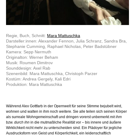
Regie, Buch, Schnitt:
Mara Mattuschka
Darsteller:innen: Alexander Fennon, Julia Schranz, Sandra Bra,
Stephanie Cumming, Raphael Nicholas, Peter Badstübner
Kamera: Sepp Nermuth
Originalton: Werner Beham
Musik: Roumen Dimitrov
Sounddesign: Axel Rab
Szenenbild: Mara Mattuschka, Christoph Parzer
Kostüm: Andrea Gergely, Kali Edri
Produktion: Mara Mattuschka
Während Alex Gottfarb in der Opernwelt für seine Stimme bejubelt wird,
wohnen und walten in ihm noch weitere. Sie alle teilen sich seinen Körper
als surreale Wohngemeinschaft und dringen vorerst unbemerkt
mit ihm
bzw.
durch ihn
in die mutmaßliche Realität vor – bis innere und äußere
Wirklichkeit nicht mehr zu unterscheiden sind. Ein Plädoyer für jegliche
Ausdrucksform von Geist und Körperlichkeit, ein leidenschaftlich