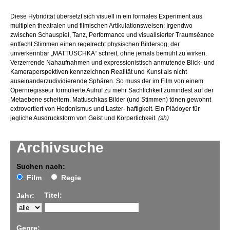
Diese Hybridität übersetzt sich visuell in ein formales Experiment aus
multiplen theatralen und filmischen Artikulationsweisen: Irgendwo
zwischen Schauspiel, Tanz, Performance und visualisierter Traumséance
entfacht Stimmen einen regelrecht physischen Bildersog, der
unverkennbar „MATTUSCHKA“ schreit, ohne jemals bemüht zu wirken.
Verzerrende Nahaufnahmen und expressionistisch anmutende Blick- und
Kameraperspektiven kennzeichnen Realität und Kunst als nicht
auseinanderzudividierende Sphären. So muss der im Film von einem
Opernregisseur formulierte Aufruf zu mehr Sachlichkeit zumindest auf der
Metaebene scheitern. Mattuschkas Bilder (und Stimmen) tönen gewohnt
extrovertiert von Hedonismus und Laster- haftigkeit. Ein Plädoyer für
jegliche Ausdrucksform von Geist und Körperlichkeit.
(sh)
Archivsuche
Suchen nach:
Film
Regie
Titel:
Jahr:
Genre: