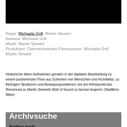
Regie:
Michaela Grill
, Martin Siewert
Kamera: Michaela Grill
Musik: Martin Siewert
Produktion: Österreichisches Filmmuseum, Michaela Grill,
Martin Siewert
Historische Wien-Aufnahmen geraten in der digitalen Bearbeitung zu
einem pulsierenden Flow aus Schemen von Menschen und Architektur, zu
flächigen Strukturen und Bewegungsvektoren, bis am Höhepunkt das
Riesenrad zu Martin Siewerts Wall of Sound zu tanzen beginnt. (Stadtkino
Wien)
Archivsuche
Suchen nach: