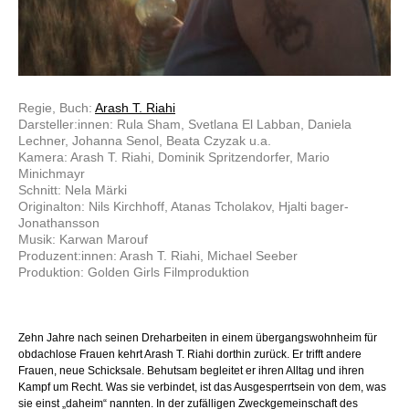
Regie, Buch:
Arash T. Riahi
Darsteller:innen: Rula Sham, Svetlana El Labban, Daniela
Lechner, Johanna Senol, Beata Czyzak u.a.
Kamera: Arash T. Riahi, Dominik Spritzendorfer, Mario
Minichmayr
Schnitt: Nela Märki
Originalton: Nils Kirchhoff, Atanas Tcholakov, Hjalti bager-
Jonathansson
Musik: Karwan Marouf
Produzent:innen: Arash T. Riahi, Michael Seeber
Produktion: Golden Girls Filmproduktion
Zehn Jahre nach seinen Dreharbeiten in einem übergangswohnheim für
obdachlose Frauen kehrt Arash T. Riahi dorthin zurück. Er trifft andere
Frauen, neue Schicksale. Behutsam begleitet er ihren Alltag und ihren
Kampf um Recht. Was sie verbindet, ist das Ausgesperrtsein von dem, was
sie einst „daheim“ nannten. In der zufälligen Zweckgemeinschaft des